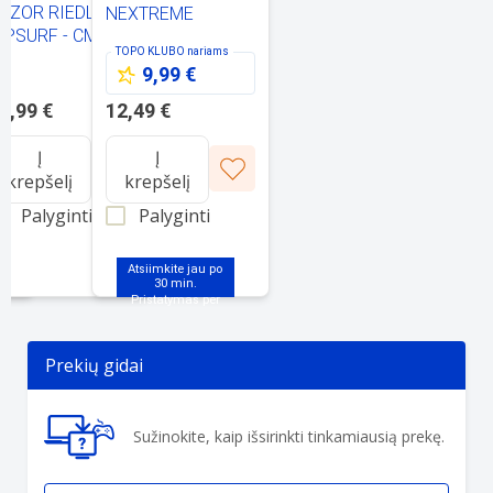
AZOR RIEDLENTĖ
NEXTREME
IPSURF - CMYK
FREEDOM PRO
TOPO KLUBO
nariams
USA FLAG GRG-
9,99 €
013
2,99 €
12,49 €
Į
Į
krepšelį
krepšelį
Palyginti
Palyginti
Atsiimkite jau po
30 min.
Item
1
Prekių gidai
of
2
Sužinokite, kaip išsirinkti tinkamiausią prekę.