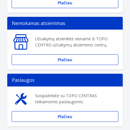
Plačiau
Nemokamas atsiėmimas
Užsakymą atsiimkite viename iš TOPO
CENTRO užsakymų atsiėmimo centrų.
Plačiau
Paslaugos
Susipažinkite su TOPO CENTRAS
teikiamomis paslaugomis.
Plačiau