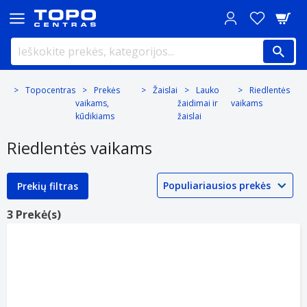
Topocentras
Prekės
Žaislai
Lauko
Riedlentės
vaikams,
žaidimai ir
vaikams
kūdikiams
žaislai
Riedlentės vaikams
Prekių filtras
3 Prekė(s)