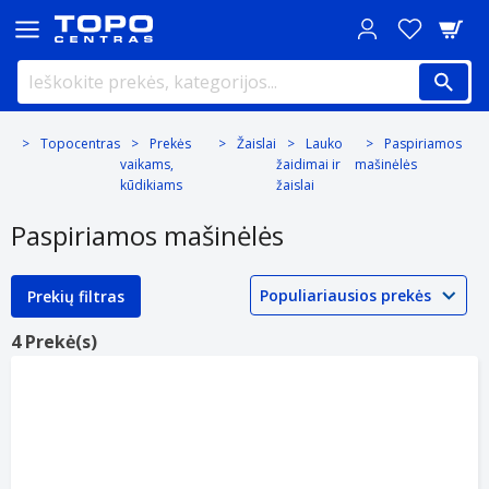
Topocentras
Prekės
Žaislai
Lauko
Paspiriamos
vaikams,
žaidimai ir
mašinėlės
kūdikiams
žaislai
Paspiriamos mašinėlės
Prekių filtras
4 Prekė(s)