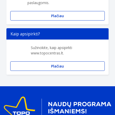
paslaugomis.
Plačiau
Kaip apsipirkti?
Sužinokite, kaip apsipirkti
www.topocentras.lt.
Plačiau