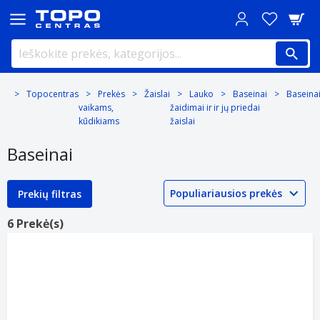
Topocentras
Prekės
Žaislai
Lauko
Baseinai
Baseina
vaikams,
žaidimai ir
ir jų priedai
kūdikiams
žaislai
Baseinai
Prekių filtras
6 Prekė(s)