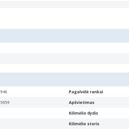
.g. wood
oard to rest your wrists on when typing.
8946
Pagalvėlė rankai
55959
Apšvietimas
Kilimėlio dydis
Kilimėlio storis