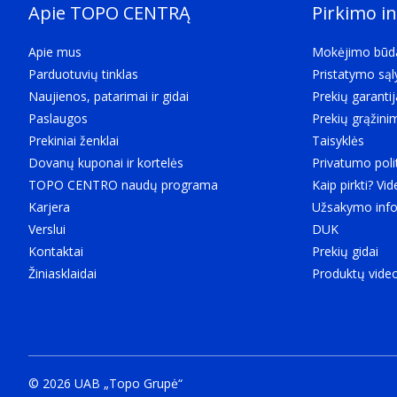
Apie TOPO CENTRĄ
Pirkimo i
1 vnt
Pakuotės tipas
Apie mus
Mokėjimo būd
The type of product package e.g. box.
Parduotuvių tinklas
Pristatymo są
„Box“
Naujienos, patarimai ir gidai
Prekių garantij
Paslaugos
Prekių grąžini
Prekiniai ženklai
Taisyklės
Dovanų kuponai ir kortelės
Privatumo poli
TOPO CENTRO naudų programa
Kaip pirkti? Vid
Karjera
Užsakymo info
Verslui
DUK
Kontaktai
Prekių gidai
Žiniasklaidai
Produktų vide
© 2026 UAB „Topo Grupė“