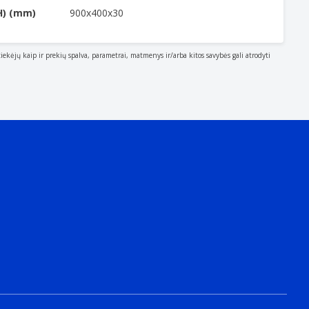
H) (mm)
900x400x30
tiekėjų kaip ir prekių spalva, parametrai, matmenys ir/arba kitos savybės gali atrodyti