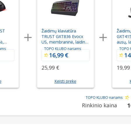
UST
Žaidimų klaviatūra
Žaidim
TRUST GXT836 Evocx
GXT415
nė,
US, membraninė, laidinė,
ausų, l
juoda
ams
TOPO KLUBO nariams
TOPO 
16,99 €
14
25,99 €
19,99
ę
Keisti prekę
TOPO KLUBO nariams
1
Rinkinio kaina