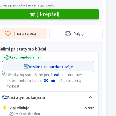
izinėse parduotuvėse kaina gali skirtis.
Į krepšelį
Į norų sąrašą
Palyginti
alimi pristatymo būdai
Rekomenduojame
Atsiimkite parduotuvėje
Užsakymą suruošime per
3 val.
(parduotuvės
darbo metu) arba per
30 min.
už papildomą
mokestį.
Pristatymas kurjeriu
Rytoj
Vilniuje
5,99 €
Užsakius šiandien