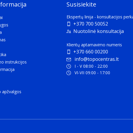
nformacija
Susisiekite
Ekspertų linija - konsultacijos per
ai
+370 700 50052
lygos
Nuotolinė konsultacija
a
mas
Klientų aptarnavimo numeris
+370 660 00200
tika
info@topocentras.lt
eo instrukcijos
I - V 08:00 - 22:00
rmacija
VI-VII 09:00 - 17:00
o apžvalgos