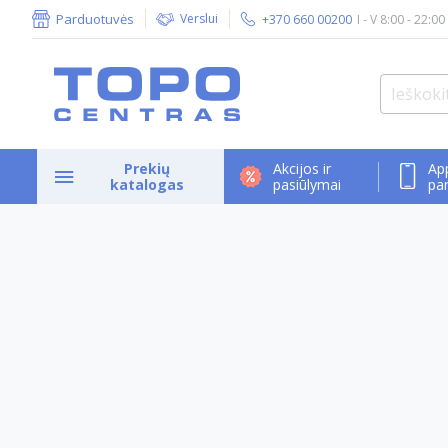
Parduotuvės
Verslui
+370 660 00200
I - V 8:00 - 22:00
Prekių
Akcijos ir
Ap
katalogas
pasiūlymai
pa