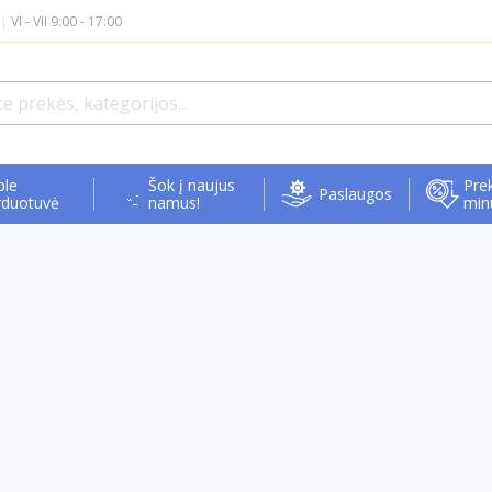
|
VI - VII 9:00 - 17:00
ple
Šok į naujus
Prek
Paslaugos
rduotuvė
namus!
min