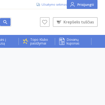
Prisijungti
Užsakymo sekimas
Krepšelis tuščias
ės į
Topo Klubo
Dovanų
usą
pasiūlymai
kuponas