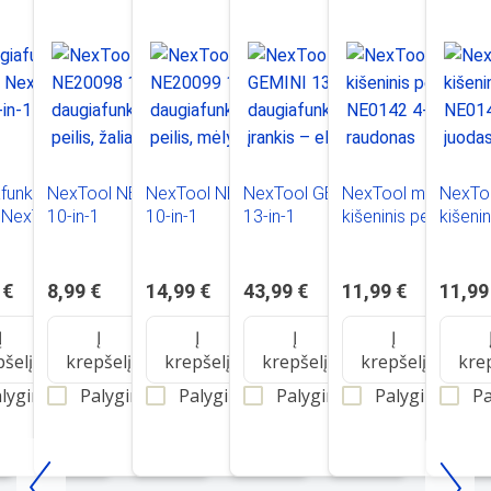
funkcinis
NexTool NE20098
NexTool NE20099
NexTool GEMINI
NexTool mini
NexToo
s NexTool E1
10-in-1
10-in-1
13-in-1
kišeninis peilis
kišenin
1
daugiafunkcinis
daugiafunkcinis
daugiafunkcinis
NE0142 4-in-1
NE0141
peilis, žalias
peilis, mėlynas
įrankis – elektrinis
raudonas
juoda
atsuktuvas
 €
8,99 €
14,99 €
43,99 €
11,99 €
11,99
Į
Į
Į
Į
Į
pšelį
krepšelį
krepšelį
krepšelį
krepšelį
kre
lyginti
Palyginti
Palyginti
Palyginti
Palyginti
Pa