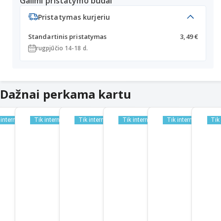
Galimi pristatymo būdai
Pristatymas kurjeriu
Standartinis pristatymas
3,49 €
rugpjūčio 14-18 d.
Dažnai perkama kartu
 internetu
Tik internetu
Tik internetu
Tik internetu
Tik internetu
Tik