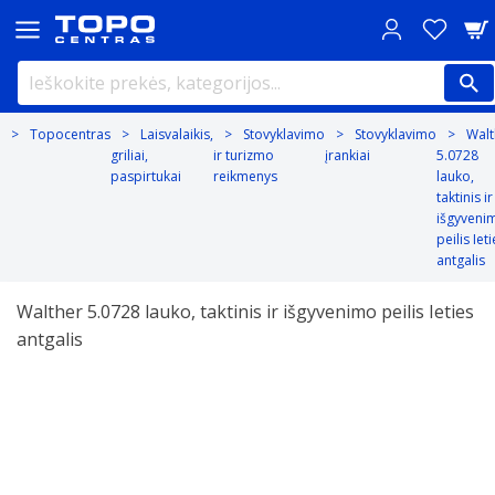
Topocentras
Laisvalaikis,
Stovyklavimo
Stovyklavimo
Walt
griliai,
ir turizmo
įrankiai
5.0728
paspirtukai
reikmenys
lauko,
taktinis ir
išgyveni
peilis Iet
antgalis
Walther 5.0728 lauko, taktinis ir išgyvenimo peilis Ieties
antgalis