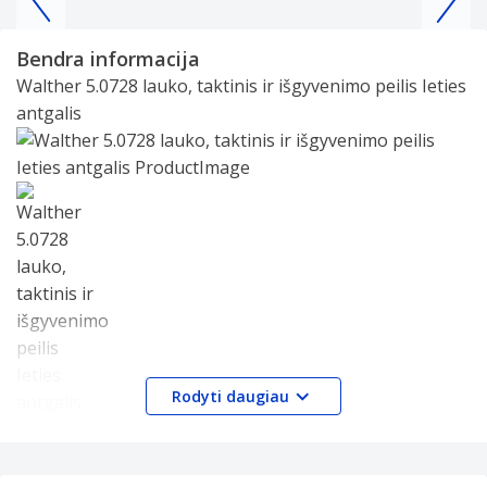
Item
1
Bendra informacija
of
Walther 5.0728 lauko, taktinis ir išgyvenimo peilis Ieties
25
antgalis
Slide 1 of 1
Rodyti daugiau
Brand:
Walther
Produkto pavadinimas:
5.0728