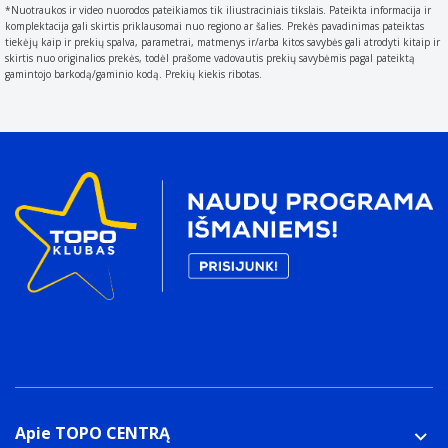
Svoris ir matmenys
*Nuotraukos ir video nuorodos pateikiamos tik iliustraciniais tikslais. Pateikta informacija ir
Ašmenų ilgis
komplektacija gali skirtis priklausomai nuo regiono ar šalies. Prekės pavadinimas pateiktas
tiekėjų kaip ir prekių spalva, parametrai, matmenys ir/arba kitos savybės gali atrodyti kitaip ir
The size of the blade
skirtis nuo originalios prekės, todėl prašome vadovautis prekių savybėmis pagal pateiktą
9,5 cm
gamintojo barkodą/gaminio kodą. Prekių kiekis ribotas.
Svoris
Weight of the product without packaging (net weight).
If possible
162 g
Apie TOPO CENTRĄ