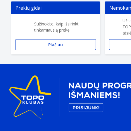
Prekių gidai
Nemokama
Užsa
Sužinokite, kaip išsirinkti
TOP
tinkamiausią prekę.
atsi
Plačiau