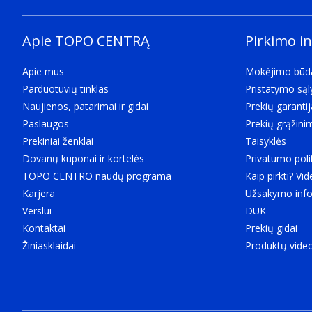
Apie TOPO CENTRĄ
Pirkimo i
Apie mus
Mokėjimo būd
Parduotuvių tinklas
Pristatymo są
Naujienos, patarimai ir gidai
Prekių garantij
Paslaugos
Prekių grąžini
Prekiniai ženklai
Taisyklės
Dovanų kuponai ir kortelės
Privatumo poli
TOPO CENTRO naudų programa
Kaip pirkti? Vid
Karjera
Užsakymo info
Verslui
DUK
Kontaktai
Prekių gidai
Žiniasklaidai
Produktų vide