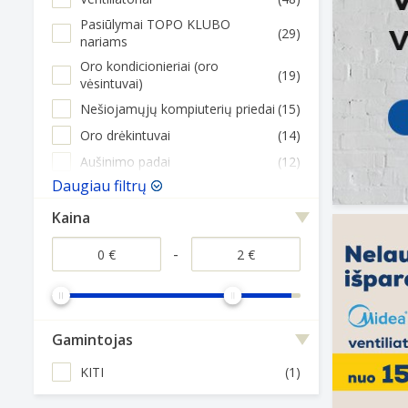
Pasiūlymai TOPO KLUBO
(29)
nariams
Oro kondicionieriai (oro
(19)
vėsintuvai)
Nešiojamųjų kompiuterių priedai
(15)
Oro drėkintuvai
(14)
Aušinimo padai
(12)
Daugiau filtrų
Kaina
-
Gamintojas
KITI
(1)