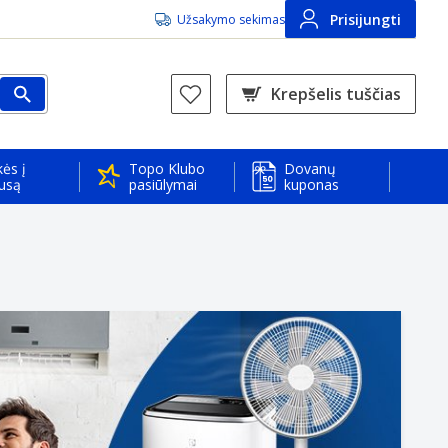
Prisijungti
Užsakymo sekimas
Krepšelis tuščias
ės į
Topo Klubo
Dovanų
usą
pasiūlymai
kuponas