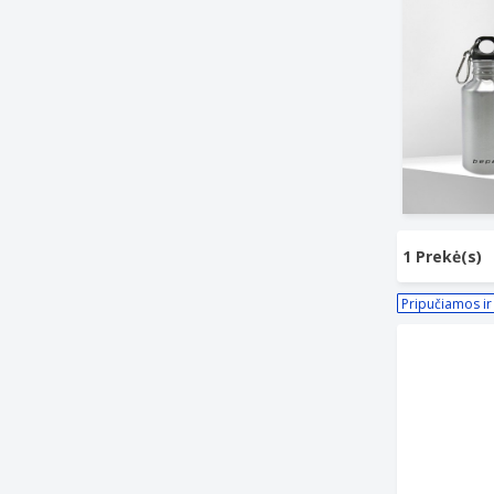
1 Prekė(s)
Pripučiamos ir