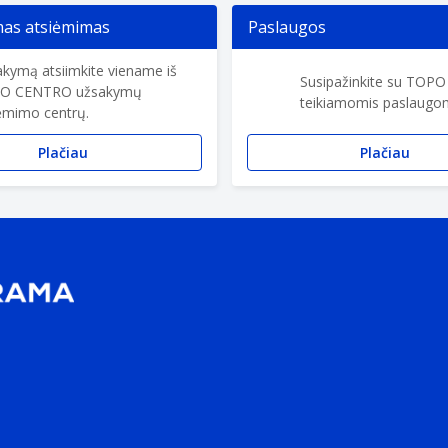
s atsiėmimas
Paslaugos
kymą atsiimkite viename iš
Susipažinkite su TOP
O CENTRO užsakymų
teikiamomis paslaugom
ėmimo centrų.
Plačiau
Plačiau