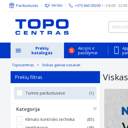
Parduotuvės
Verslui
+370 660 00200
I - V 8:00 - 22:00
Prekių
Akcijos ir
Ap
katalogas
pasiūlymai
pa
Topocentras
Viskas gaiviai vasarai!
Viskas
Prekių filtras
Turime parduotuvėse
(1)
Kategorija
Klimato kontrolės technika
(85)
Ventiliatoriai
(48)