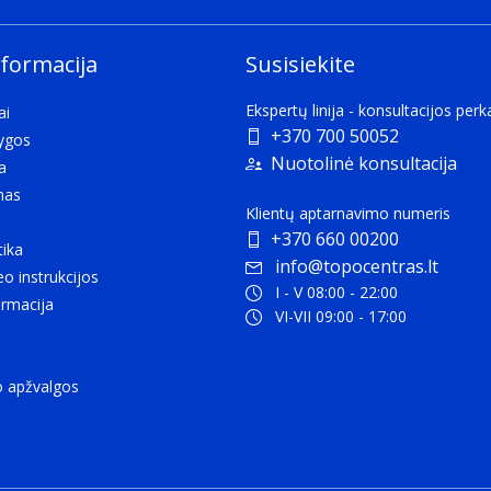
nformacija
Susisiekite
Ekspertų linija - konsultacijos per
ai
+370 700 50052
lygos
Nuotolinė konsultacija
a
mas
Klientų aptarnavimo numeris
+370 660 00200
tika
info@topocentras.lt
eo instrukcijos
I - V 08:00 - 22:00
rmacija
VI-VII 09:00 - 17:00
o apžvalgos