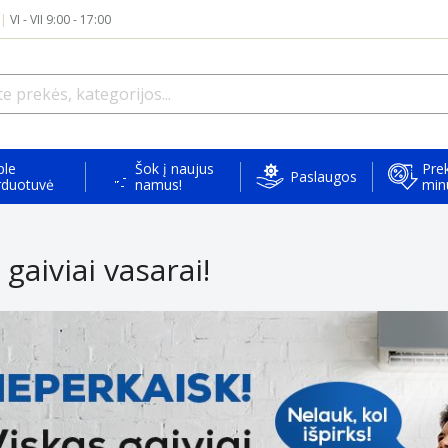
|
VI - VII 9:00 - 17:00
ple
Šok į naujus
Prek
Paslaugos
rduotuvė
namus!
min
 gaiviai vasarai!