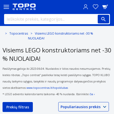
Topocentras
Visiems LEGO konstruktoriams net -30 %
NUOLAIDA!
Visiems LEGO konstruktoriams net -30
% NUOLAIDA!
Pasiūlymas galioja iki 2023-06-04. Nuolaidos ir kitos naudos nesumuojamos. Prekių
kiekis ribotas. „Topo centras“ pasilieka teisę keisti pasiūlymo sąlygas. TOPO KLUBO
naudų taikymo sąlygos, taisyklės ir naudų programoje dalyvaujančios prekybos
vietos skelbiamos
www.topocentras.lt/topoklubas
* LEGO advento kalendoriams taikoma -40 % nuolaida. Išsirinkite
čia ›
Prekių filtras