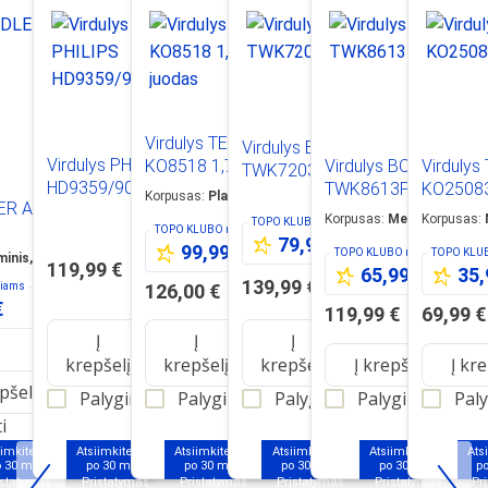
Virdulys TEFAL
Virdulys BOSCH
Virdulys PHILIPS
KO8518 1,7l juodas
Virdulys BOSCH
Virdulys
TWK7203
HD9359/90
TWK8613P
KO250830
Korpusas
:
Plastikas
LER AD 1225
Korpusas
:
Metalas/plasti
Korpusas
:
TOPO KLUBO
nariams
TOPO KLUBO
nariams
79,99 €
99,99 €
TOPO KLUBO
nariams
TOPO KLU
inis, stiklas/plastikas
119,99 €
65,99 €
35,
139,99 €
riams
126,00 €
€
119,99 €
69,99 €
Į
Į
Į
Į krepšelį
Į kr
krepšelį
krepšelį
krepšelį
epšelį
Palyginti
Palyginti
Palyginti
Palyginti
Paly
i
iimkite jau
Atsiimkite jau
Atsiimkite jau
Atsiimkite jau
Atsiimkite jau
Ats
o 30 min.
po 30 min.
po 30 min.
po 30 min.
po 30 min.
p