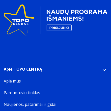
Energy that is produced by mechanical
2200 W
AC įėjimo įtampa
The voltage of the AC electricity that is inputted into
the product.
220 - 240 V
Pakuotės duomenys
Pakuotės tipas
The type of product package e.g. box.
Box
Pakuotės turinys
Apie TOPO CENTRĄ
Kiekis pakuotėje
1 vnt
Apie mus
Parduotuvių tinklas
Naujienos, patarimai ir gidai