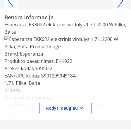
Item
1
Bendra informacija
of
Esperanza EKK022 elektrinis virdulys 1,7 L 2200 W Pilka,
21
Balta
Slide 1 of 0
Brand:
Esperanza
Produkto pavadinimas:
EKK022
Prekės kodas:
EKK022
EAN/UPC kodas:
5901299949184
1,7 L Pilka, Balta
2200 W
Sauso-virimo apsauga
Vandens lygio indikatorius Paslėptas kaitinimo
Rodyti daugiau
elementas 360 ° sukimosi bazė Automatinis išjungimas
Korpuso medžiaga: Plastikas, Nerūdijančiojo plieno
Specifikacijos