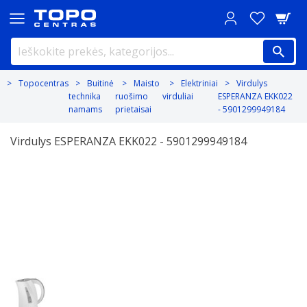
Topocentras
Buitinė
Maisto
Elektriniai
Virdulys
technika
ruošimo
virduliai
ESPERANZA EKK022
namams
prietaisai
- 5901299949184
Virdulys ESPERANZA EKK022 - 5901299949184