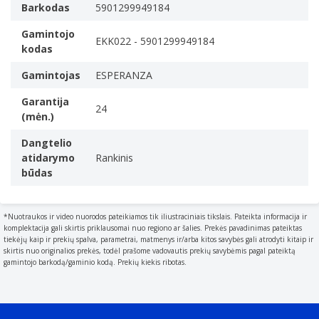
Barkodas
5901299949184
Automatinis išjungimas
The device switches itself off automatically after a
Gamintojo
EKK022 - 5901299949184
certain activity
kodas
Belaidis
Gamintojas
ESPERANZA
360 ° sukimosi bazė
Ergonomija
Garantija
24
(mėn.)
Apšviestas on/off mygtukas
Šarnyrinis dangtelis
Dangtelio
The lid of the device is on a hinge so that it can be
atidarymo
Rankinis
flipped open and closed
būdas
Dangtelio atidarymo būdas
Rankinis
*Nuotraukos ir video nuorodos pateikiamos tik iliustraciniais tikslais. Pateikta informacija ir
Energijos valdymas
komplektacija gali skirtis priklausomai nuo regiono ar šalies. Prekės pavadinimas pateiktas
tiekėjų kaip ir prekių spalva, parametrai, matmenys ir/arba kitos savybės gali atrodyti kitaip ir
Maitinimo šaltinis
skirtis nuo originalios prekės, todėl prašome vadovautis prekių savybėmis pagal pateiktą
What is providing power for the product e.g. mains
gamintojo barkodą/gaminio kodą. Prekių kiekis ribotas.
electricity.
AC
Energija