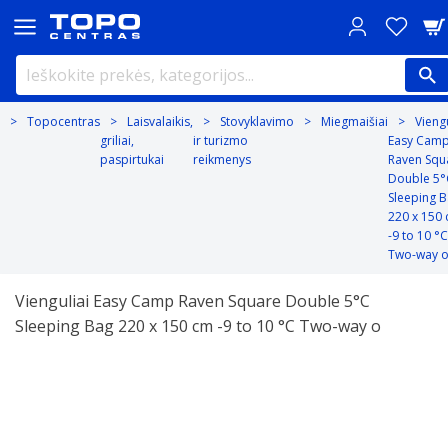
Topocentras
Laisvalaikis,
Stovyklavimo
Miegmaišiai
Viengu
griliai,
ir turizmo
Easy Cam
paspirtukai
reikmenys
Raven Squ
Double 5°
Sleeping 
220 x 150
-9 to 10 °C
Two-way 
Vienguliai Easy Camp Raven Square Double 5°C
Sleeping Bag 220 x 150 cm -9 to 10 °C Two-way o