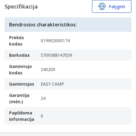
Specifikacija
Palyginti
Bendrosios charakteristikos:
Prekės
019902000174
kodas
Barkodas
5709388147059
Gamintojo
240209
kodas
Gamintojas
EASY CAMP
Garantija
24
(mėn.)
Papildoma
0
informacija