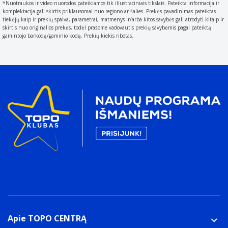
*Nuotraukos ir video nuorodos pateikiamos tik iliustraciniais tikslais. Pateikta informacija ir
komplektacija gali skirtis priklausomai nuo regiono ar šalies. Prekės pavadinimas pateiktas
tiekėjų kaip ir prekių spalva, parametrai, matmenys ir/arba kitos savybės gali atrodyti kitaip ir
skirtis nuo originalios prekės, todėl prašome vadovautis prekių savybėmis pagal pateiktą
gamintojo barkodą/gaminio kodą. Prekių kiekis ribotas.
Apie TOPO CENTRĄ