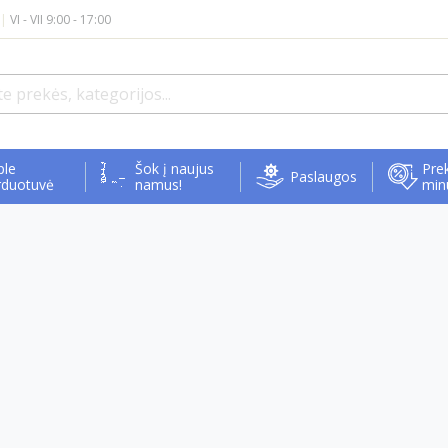
|
VI - VII 9:00 - 17:00
ple
Šok į naujus
Prek
Paslaugos
rduotuvė
namus!
min