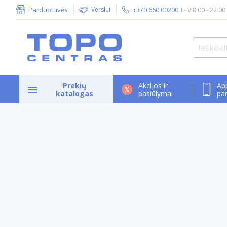
Parduotuvės
Verslui
+370 660 00200
I - V 8:00 - 22:00
Prekių
Akcijos ir
Ap
katalogas
pasiūlymai
pa