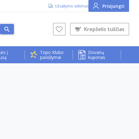
Prisijungti
Užsakymo sekimas
Krepšelis tuščias
ės į
Topo Klubo
Dovanų
usą
pasiūlymai
kuponas