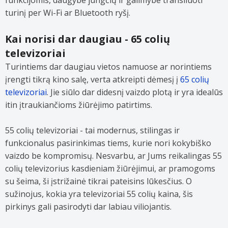
funkcijomis, daugybe jungčių ir galimybe transliuoti
turinį per Wi-Fi ar Bluetooth ryšį.
Kai norisi dar daugiau - 65 colių
televizoriai
Turintiems dar daugiau vietos namuose ar norintiems
įrengti tikrą kino salę, verta atkreipti dėmesį į
65 colių
televizoriai
. Jie siūlo dar didesnį vaizdo plotą ir yra idealūs
itin įtraukiančioms žiūrėjimo patirtims.
55 colių televizoriai - tai modernus, stilingas ir
funkcionalus pasirinkimas tiems, kurie nori kokybiško
vaizdo be kompromisų. Nesvarbu, ar Jums reikalingas 55
colių televizorius kasdieniam žiūrėjimui, ar pramogoms
su šeima, ši įstrižainė tikrai pateisins lūkesčius. O
sužinojus, kokia yra televizoriai 55 colių kaina, šis
pirkinys gali pasirodyti dar labiau viliojantis.