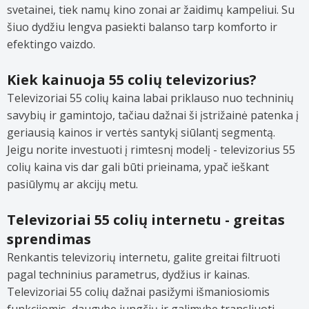
svetainei, tiek namų kino zonai ar žaidimų kampeliui. Su
šiuo dydžiu lengva pasiekti balanso tarp komforto ir
efektingo vaizdo.
Kiek kainuoja 55 colių televizorius?
Televizoriai 55 colių kaina labai priklauso nuo techninių
savybių ir gamintojo, tačiau dažnai ši įstrižainė patenka į
geriausią kainos ir vertės santykį siūlantį segmentą.
Jeigu norite investuoti į rimtesnį modelį - televizorius 55
colių kaina vis dar gali būti prieinama, ypač ieškant
pasiūlymų ar akcijų metu.
Televizoriai 55 colių internetu - greitas
sprendimas
Renkantis televizorių internetu, galite greitai filtruoti
pagal techninius parametrus, dydžius ir kainas.
Televizoriai 55 colių dažnai pasižymi išmaniosiomis