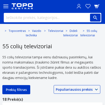
Topocentras
Vaizdo
Televizoriai
Dideli
55 colių
technika
televizoriai
televizoriai
55 colių televizoriai
55 colių televizoriai tampa vienu dažniausių pasirinkimų, kai
norima maksimalaus įtraukimo žiūrint filmus ar mėgaujantis
sporto transliacijomis. Ši įstrižainė puikiai dera su aukštos raiškos
ekranais ir pažangiomis technologijomis, todėl leidžia patirti dar
daugiau emocijų kiekviename kadre.
Prekių filtras
18 Prekė(s)