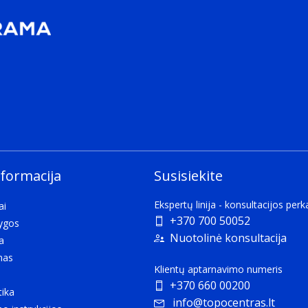
nformacija
Susisiekite
Ekspertų linija - konsultacijos per
ai
+370 700 50052
lygos
Nuotolinė konsultacija
a
mas
Klientų aptarnavimo numeris
+370 660 00200
tika
info@topocentras.lt