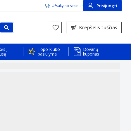
Prisijungti
Užsakymo sekimas
Krepšelis tuščias
ės į
Topo Klubo
Dovanų
usą
pasiūlymai
kuponas