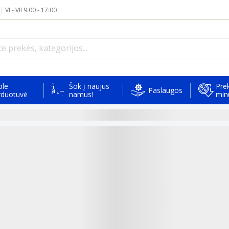
|
VI - VII 9:00 - 17:00
ple
Šok į naujus
Prek
Paslaugos
rduotuvė
namus!
min