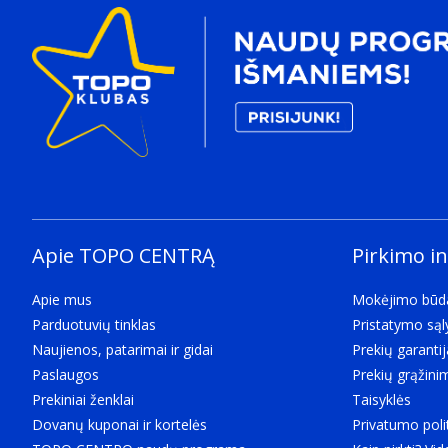
Apie TOPO CENTRĄ
Pirkimo i
Apie mus
Mokėjimo būd
Parduotuvių tinklas
Pristatymo są
Naujienos, patarimai ir gidai
Prekių garantij
Paslaugos
Prekių grąžini
Prekiniai ženklai
Taisyklės
Dovanų kuponai ir kortelės
Privatumo poli