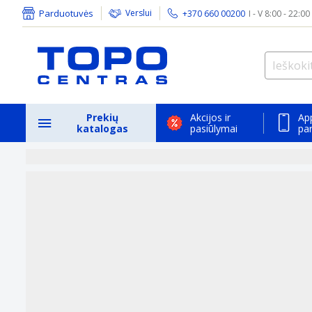
Parduotuvės
Verslui
+370 660 00200
I - V 8:00 - 22:00
Prekių
Akcijos ir
Ap
katalogas
pasiūlymai
pa