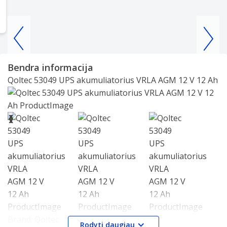
Item
1
Bendra informacija
of
Qoltec 53049 UPS akumuliatorius VRLA AGM 12 V 12 Ah
4
Slide 1 of 9
❮
❯
Brand:
Qoltec
Rodyti daugiau