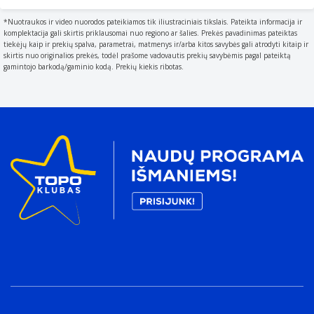
1 vnt
Baterijos amžiškumas
*Nuotraukos ir video nuorodos pateikiamos tik iliustraciniais tikslais. Pateikta informacija ir
komplektacija gali skirtis priklausomai nuo regiono ar šalies. Prekės pavadinimas pateiktas
10 metai
tiekėjų kaip ir prekių spalva, parametrai, matmenys ir/arba kitos savybės gali atrodyti kitaip ir
Talpinimas palaikomas
skirtis nuo originalios prekės, todėl prašome vadovautis prekių savybėmis pagal pateiktą
gamintojo barkodą/gaminio kodą. Prekių kiekis ribotas.
Where the product can be placed e.g. indoor/outdoor
Horizontalus / vertikalus
Produkto spalva
The colour e.g. red
Pilka
Baterija
Baterijos technologija
The type of battery in the device
VRLA AGM
Svoris ir matmenys
Svoris
Weight of the product without packaging (net weight).
If possible
3,58 kg