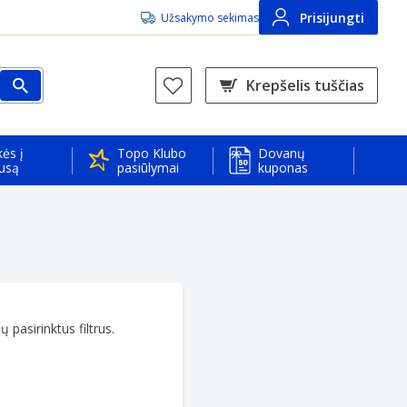
Prisijungti
Užsakymo sekimas
Krepšelis tuščias
ės į
Topo Klubo
Dovanų
usą
pasiūlymai
kuponas
 pasirinktus filtrus.