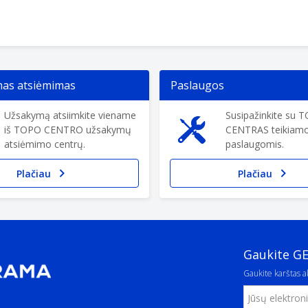
s atsiėmimas
Paslaugos
Užsakymą atsiimkite viename
Susipažinkite su 
iš TOPO CENTRO užsakymų
CENTRAS teikiam
atsiėmimo centrų.
paslaugomis.
Plačiau
Plačiau
Gaukite G
Gaukite karštas ak