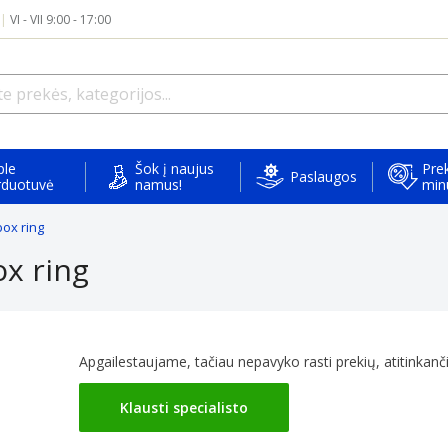
|
VI - VII 9:00 - 17:00
ple
Šok į naujus
Prek
Paslaugos
rduotuvė
namus!
min
box ring
x ring
Apgailestaujame, tačiau nepavyko rasti prekių, atitinkančių
Klausti specialisto