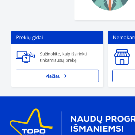
Prekių gidai
Nemokama
Sužinokite, kaip išsirinkti
tinkamiausią prekę.
Plačiau