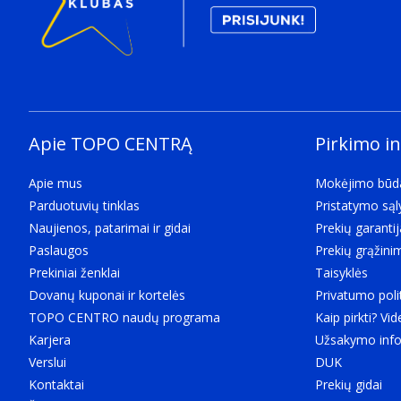
Apie TOPO CENTRĄ
Pirkimo i
Apie mus
Mokėjimo būd
Parduotuvių tinklas
Pristatymo są
Naujienos, patarimai ir gidai
Prekių garantij
Paslaugos
Prekių grąžini
Prekiniai ženklai
Taisyklės
Dovanų kuponai ir kortelės
Privatumo poli
TOPO CENTRO naudų programa
Kaip pirkti? Vid
Karjera
Užsakymo info
Verslui
DUK
Kontaktai
Prekių gidai