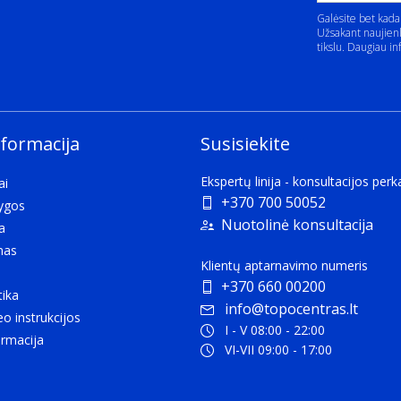
Galėsite bet kada
Užsakant naujienl
tikslu. Daugiau in
nformacija
Susisiekite
Ekspertų linija - konsultacijos per
ai
+370 700 50052
lygos
Nuotolinė konsultacija
a
mas
Klientų aptarnavimo numeris
+370 660 00200
tika
info@topocentras.lt
eo instrukcijos
I - V 08:00 - 22:00
rmacija
VI-VII 09:00 - 17:00