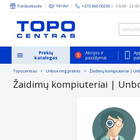
Parduotuvės
Verslui
+370 660 00200
I - V 8:00 - 22:00
Prekių
Akcijos ir
Ap
katalogas
pasiūlymai
pa
Topocentras
Unbox ring prekės
Žaidimų kompiuteriai | Un
Žaidimų kompiuteriai | Unbo