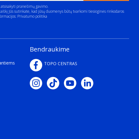
 atsisakyti pranešimų gavimo.
aiškį Jūs sutinkate, kad jūsų duomenys būtų tvarkomi tiesioginės rinkodaros
formacijos:
Privatumo politika
Bendraukime
kantiems
TOPO CENTRAS