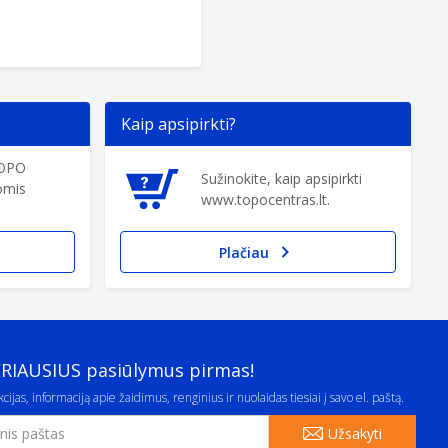
Kaip apsipirkti?
TOPO
Sužinokite, kaip apsipirkti
omis
www.topocentras.lt.
Plačiau
ERIAUSIUS pasiūlymus pirmas!
cijas, informaciją apie žaidimus, renginius ir nuolaidas tiesiai į savo el. paštą.
Užsakyti