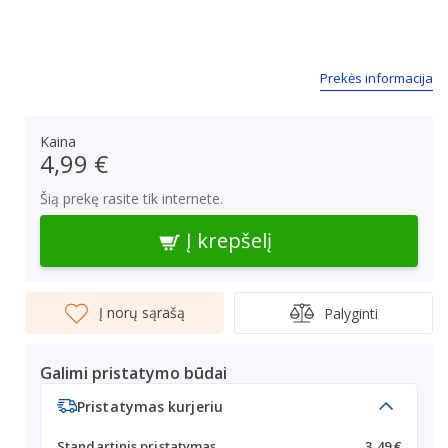
Prekės informacija
Kaina
4,99 €
Šią prekę rasite tik internete.
Į krepšelį
Į norų sąrašą
Palyginti
Galimi pristatymo būdai
Pristatymas kurjeriu
Standartinis pristatymas
3,49 €