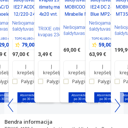
jamas
Nešiojamas
Nešiojamas
Nešiojamas
Nešio
TRIXIE citrinų
uvas IGLOO
šaldytuvas IGLOO
šaldytuvas IGLOO
šaldytuvas
šaldyt
kvapas 23473 -
AC/DC
IE27 ACDC 12/220-
IE24 DC 24L Ice
MOBICOOL
MOBI
KLUBO
nariams
TOPO KLUBO
nariams
TOPO KLUBO
nariams
išmatų maišeliai -
electric
240V
Blue MP24
29,00 €
79,00 €
59,00 €
Mirabelle MM 24
MT35W
4x20 vnt.
69,00 €
199,9
DC
9 €
97,00 €
3,49 €
63,99 €
Į
Į
Į
Į
Į
pšelį
krepšelį
krepšelį
krepšelį
krepšelį
kre
lyginti
Palyginti
Palyginti
Palyginti
Palyginti
Pa
iimkite jau
Atsiimkite jau
Atsiimkite jau
Atsiimkite jau
Ats
o 30 min.
po 30 min.
po 30 min.
po 30 min.
p
Item
1
Bendra informacija
of