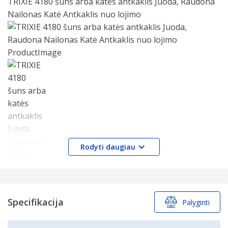
TRIXIE 4180 šuns arba katės antkaklis Juoda, Raudona
25
Nailonas Katė Antkaklis nuo lojimo
Slide 1 of 1
Rodyti daugiau
Brand:
Specifikacijos
TRIXIE
Specifikacija
Palyginti
Specifikacijos
Produkto pavadinimas:
4180
Prekės kodas:
4180
Savybės