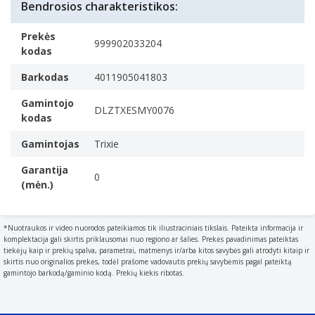
Bendrosios charakteristikos:
EAN/UPC kodas:
4011905041803
Produkto spalva
The colour e.g. red, blue, green, black, white.
Prekės
999902033204
Juoda, Raudona
kodas
Spalva
Barkodas
4011905041803
Monochromatinis
Medžiaga
Gamintojo
DLZTXESMY0076
kodas
The material from which a thing is or can be made e.g.
wood, plastic.
Gamintojas
Trixie
Nailonas
Garantija
Reguliuojamas ilgis
0
(mėn.)
Savybės
Gyvūnų tipas
What type of domesticated animal is depicted by the
*Nuotraukos ir video nuorodos pateikiamos tik iliustraciniais tikslais. Pateikta informacija ir
komplektacija gali skirtis priklausomai nuo regiono ar šalies. Prekės pavadinimas pateiktas
doll, e.g. cat, dog, horse.
tiekėjų kaip ir prekių spalva, parametrai, matmenys ir/arba kitos savybės gali atrodyti kitaip ir
Katė
skirtis nuo originalios prekės, todėl prašome vadovautis prekių savybėmis pagal pateiktą
gamintojo barkodą/gaminio kodą. Prekių kiekis ribotas.
Gaminio tipas
The sub-category of the product.