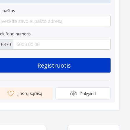
l. paštas
elefono numeris
+370
Registruotis
Į norų sąrašą
Palyginti