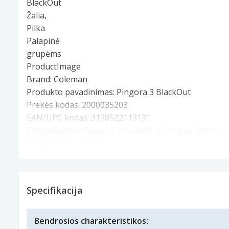
Brand:
Coleman
Produkto pavadinimas:
Pingora 3 BlackOut
Prekės kodas:
2000035203
EAN/UPC kodas:
3138522113131
Stovyklavimas Palapinė grupėms 3 žmogus (žmon.)
Iš viso vietos: 5,5 m²
Kietas rėmas Patiesalas ant žemės
Vandeniui atsparios siūlės Neperpučiamas Liepsną s
Specifikacijos
Vidaus medžiaga: Poliesteris Patiesalo ant žemės med
Specifikacija
Specifikacijos
Žalia, Pilka
Savybės
Rėmo tipas
Bendrosios charakteristikos: