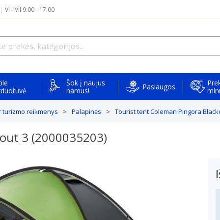
|
VI - VII 9:00 - 17:00
ple
Šok į naujus
Prek
Paslaugos
rduotuvė
namus!
min
r turizmo reikmenys
Palapinės
Tourist tent Coleman Pingora Black
kout 3 (2000035203)