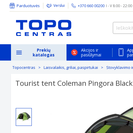
Parduotuvės
Verslui
+370 660 00200
I - V 8:00 - 22:00
Prekių
Akcijos ir
Ap
katalogas
pasiūlymai
pa
Topocentras
Laisvalaikis, griliai, paspirtukai
Stovyklavimo i
Tourist tent Coleman Pingora Blac