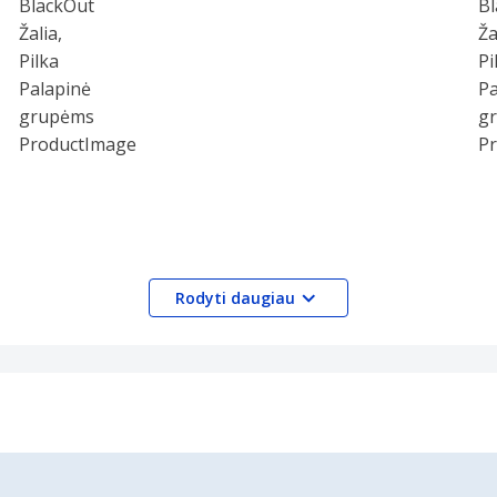
Rodyti daugiau
ulaikanti drobė
žiaga: Poliesteris