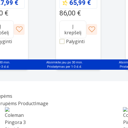
7,99 €
65,99 €
0 €
86,00 €
Į
Į
pšelį
krepšelį
yginti
Palyginti
 30 min.
Atsiimkite jau po 30 min.
Atsiim
rupėms