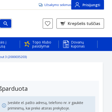
Prisijungti
Užsakymo sekimas
Krepšelis tuščias
ės į
Topo Klubo
Dovanų
usą
pasiūlymai
kuponas
out 3 (2000035203)
Išparduota
Įveskite el. pašto adresą, telefono nr. ir gaukite
priminimą, kai prekė atsiras prekyboje.