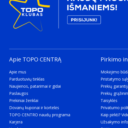
What the product is used for.
Stovyklavimas
Produkto spalva
The colour e.g. red, blue, green, black, white.
Žalia, Pilka
Konstrukcija
Tipas
Characteristics of the device.
Apie TOPO CENTRĄ
Palapinė grupėms
Pirkimo i
Spalva
Apie mus
Mokėjimo būd
Monochromatinis
Parduotuvių tinklas
Pristatymo są
Medžiaga
Naujienos, patarimai ir gidai
Prekių garantij
Patiesalo ant žemės medžiaga
Paslaugos
Prekių grąžini
Poliesteris
Prekiniai ženklai
Taisyklės
Vidaus medžiaga
Dovanų kuponai ir kortelės
Privatumo poli
Poliesteris
TOPO CENTRO naudų programa
Kaip pirkti? Vid
Išorės apdailos medžiaga
Karjera
Užsakymo info
The material used as a final coating for the product.