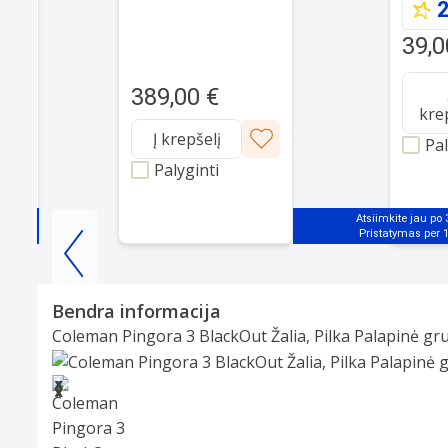
€
2
Aluminium Case with
Starlight Sport Band
39,0
389,00 €
kre
Į krepšelį
Pal
Palyginti
Atsiimkite jau po
Item
1
Bendra informacija
of
Coleman Pingora 3 BlackOut Žalia, Pilka Palapinė g
25
Slide 1 of 8
❮
❯