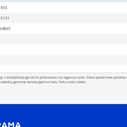
9433
13131
64805
sleep.
ija ir komplektacija gali skirtis priklausomai nuo regiono ar šalies. Prekės pavadinimas pateiktas 
al pateiktą gamintojo barkodą/gaminio kodą. Prekių kiekis ribotas.