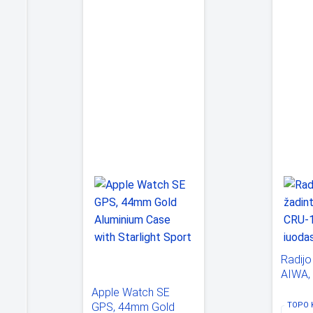
Radijo
AIWA,
juoda
Apple Watch SE
iams
TOPO 
GPS, 44mm Gold