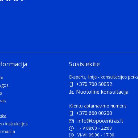
nformacija
Susisiekite
Ekspertų linija - konsultacijos per
ai
+370 700 50052
lygos
Nuotolinė konsultacija
a
mas
Klientų aptarnavimo numeris
+370 660 00200
tika
info@topocentras.lt
eo instrukcijos
I - V 08:00 - 22:00
rmacija
VI-VII 09:00 - 17:00