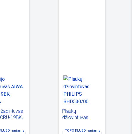
 žadintuvas
Plaukų
 CRU-19BK,
džiovintuvas
s
PHILIPS
BHD530/00
KLUBO
nariams
TOPO KLUBO
nariams