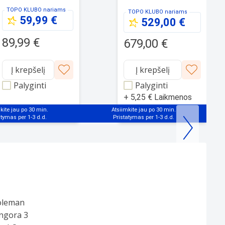
ARM-0311
Cellular 256GB Space
TOPO KLUBO
nariams
TOPO KLUBO
nariams
Grey 9th gen
59,99 €
529,00 €
89,99 €
679,00 €
Į krepšelį
Į krepšelį
Palyginti
Palyginti
+
5,25 €
Laikmenos
mokestis
kite jau po 30 min.
Atsiimkite jau po 30 min.