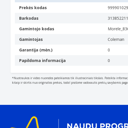
Kietas rėmas
Iš viso vietos
Prekės kodas
99990102
5,5 m²
Barkodas
31385221
Miegojimo plotas
Gamintojo kodas
Morele_83
3,8 m²
Gyvenamoji erdvė
Gamintojas
Coleman
1,7 m²
Garantija (mėn.)
0
Tento audinio atsparumo vandeniui kategorija
6 m
Papildoma informacija
0
Miegojimo vietų skaičius
The total number of spots available for a person to 
*Nuotraukos ir video nuorodos pateikiamos tik iliustraciniais tikslais. Pateikta informac
3 žmogus (žmon.)
kitaip ir skirtis nuo originalios prekės, todėl prašome vadovautis prekių savybėmis pag
Patiesalas ant žemės
Liepsną sulaikanti drobė
Vandeniui atsparios siūlės
Neperpučiamas
Konstrukcija
Paskirtis