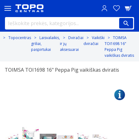
Topocentras
Laisvalaikis,
Dviračiai
Vaikiški
TOIMSA
griliai,
ir jų
dviračiai
TOI1698 16"
paspirtukai
aksesuarai
Peppa Pig
vaikiškas dviratis
TOIMSA TOI1698 16" Peppa Pig vaikiškas dviratis
Previous