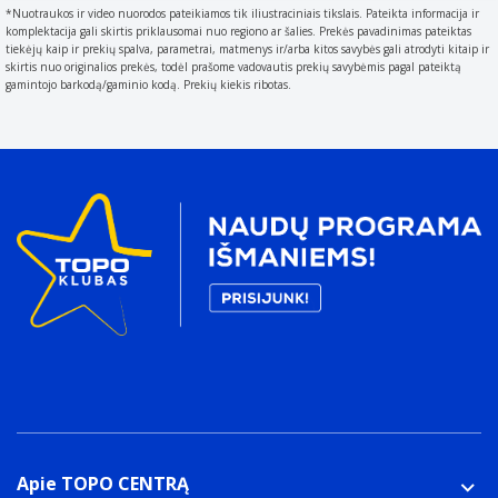
*Nuotraukos ir video nuorodos pateikiamos tik iliustraciniais tikslais. Pateikta informacija ir
komplektacija gali skirtis priklausomai nuo regiono ar šalies. Prekės pavadinimas pateiktas
tiekėjų kaip ir prekių spalva, parametrai, matmenys ir/arba kitos savybės gali atrodyti kitaip ir
skirtis nuo originalios prekės, todėl prašome vadovautis prekių savybėmis pagal pateiktą
gamintojo barkodą/gaminio kodą. Prekių kiekis ribotas.
Apie TOPO CENTRĄ