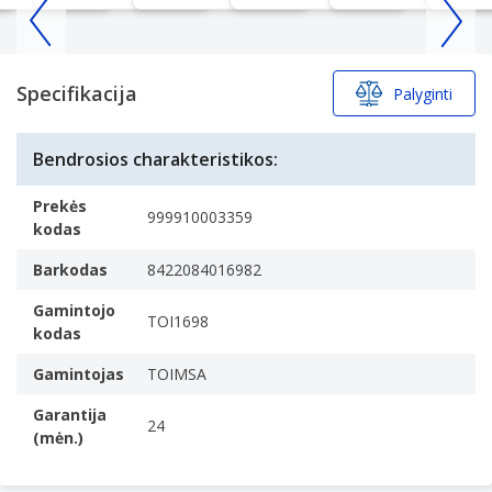
Item
1
of
Specifikacija
Palyginti
25
Bendrosios charakteristikos:
Prekės
999910003359
kodas
Barkodas
8422084016982
Gamintojo
TOI1698
kodas
Gamintojas
TOIMSA
Garantija
24
(mėn.)