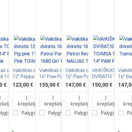
as dviratis
Vaikiškas dviratis
Vaikiškas dviratis
Vaikiškas dviratis
VAIKIŠKAS
Vaikišk
A 1495 14"
12" Peppa Pig pink
16" Paw Patrol
16" Paw Patrol Red
DVIRATIS TOIMSA
16" Ba
Pig pink
1195 Pink TOIMSA
Purple 1680 Girl
1678 NAUJAS
TOI1481 14" PAW
1465 P
0 €
123,00 €
155,00 €
147,00 €
150,00 €
147,0
TOIMSA
TOIMSA
PATROL BALTAS
Į
Į
Į
Į
Į
pšelį
krepšelį
krepšelį
krepšelį
krepšelį
kre
lyginti
Palyginti
Palyginti
Palyginti
Palyginti
Pa