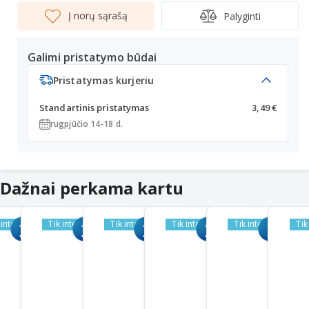
Į norų sąrašą
Palyginti
Galimi pristatymo būdai
Pristatymas kurjeriu
Standartinis pristatymas
3,49 €
rugpjūčio 14-18 d.
Dažnai perkama kartu
 internetu
Tik internetu
Tik internetu
Tik internetu
Tik internetu
Tik