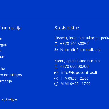
nformacija
Susisiekite
Ekspertų linija - konsultacijos per
ai
+370 700 50052
lygos
Nuotolinė konsultacija
a
mas
Klientų aptarnavimo numeris
+370 660 00200
tika
info@topocentras.lt
eo instrukcijos
I - V 08:00 - 22:00
rmacija
VI-VII 09:00 - 17:00
o apžvalgos