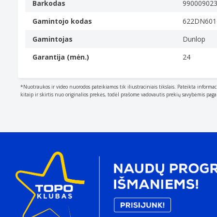
Barkodas
99000902
Gamintojo kodas
622DN601
Gamintojas
Dunlop
Garantija (mėn.)
24
*Nuotraukos ir video nuorodos pateikiamos tik iliustraciniais tikslais. Pateikta informac
kitaip ir skirtis nuo originalios prekės, todėl prašome vadovautis prekių savybėmis pag