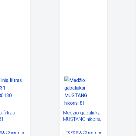
s filtras
Medžio gabaliukai
31
MUSTANG hikoris,
0130
8l
KLUBO
nariams
TOPO KLUBO
nariams