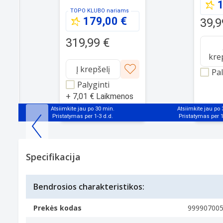
juodas, (Barebone)
1
ams
TOPO KLUBO
nariams
179,00 €
39,9
319,99 €
kre
Į krepšelį
Pal
Palyginti
+
7,01 €
Laikmenos
mokestis
Atsiimkite jau po 30 min.
Atsiimkite jau po
Item
1
Specifikacija
of
25
Bendrosios charakteristikos:
Prekės kodas
99990700