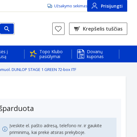
Prisijungti
Užsakymo sekimas
Krepšelis tuščias
ės į
Topo Klubo
Dovanų
usą
pasiūlymai
kuponas
amuol. DUNLOP STAGE 1 GREEN 72-box ITF
Išparduota
Įveskite el. pašto adresą, telefono nr. ir gaukite
priminimą, kai prekė atsiras prekyboje.