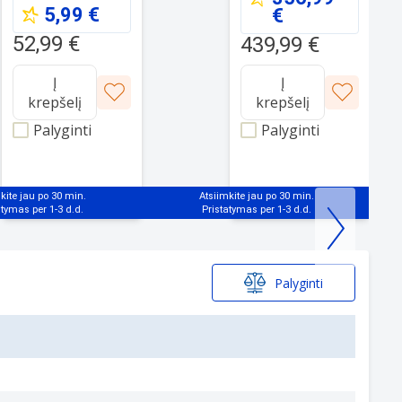
5,99 €
€
52,99 €
439,99 €
Į
Į
krepšelį
krepšelį
Palyginti
Palyginti
kite jau po 30 min.
Atsiimkite jau po 30 min.
Palyginti