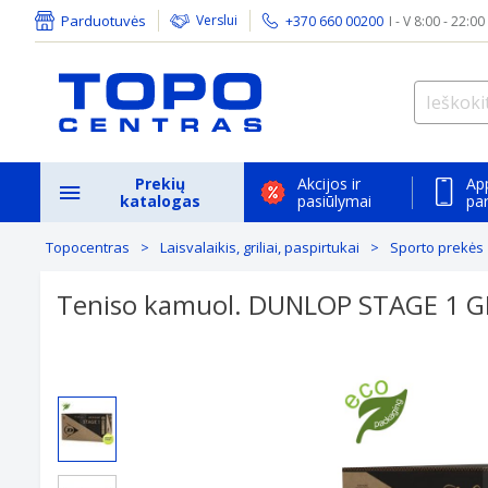
Parduotuvės
Verslui
+370 660 00200
I - V 8:00 - 22:00
Prekių
Akcijos ir
Ap
katalogas
pasiūlymai
pa
Topocentras
Laisvalaikis, griliai, paspirtukai
Sporto prekės
Teniso kamuol. DUNLOP STAGE 1 G