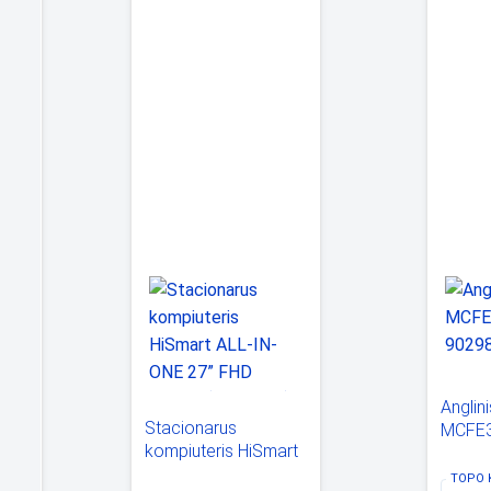
Anglini
CO
Stacionarus
MCFE
30-
kompiuteris HiSmart
90298
ALL-IN-ONE 27” FHD
TOPO 