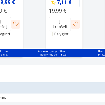
9,99 €
7,11 €
9 €
19,99 €
Į
Į
pšelį
krepšelį
yginti
Palyginti
 30 min.
Atsiimkite jau po 30 min.
Atsiim
5186