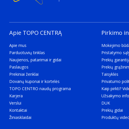
Apie TOPO CENTRĄ
Pirkimo i
Apie mus
Mokėjimo būd
Parduotuvių tinklas
Pristatymo są
Naujienos, patarimai ir gidai
Prekių garantij
Paslaugos
Prekių grąžini
Prekiniai ženklai
Taisyklės
Dovanų kuponai ir kortelės
Privatumo poli
TOPO CENTRO naudų programa
Kaip pirkti? Vid
Karjera
Užsakymo info
Verslui
DUK
Kontaktai
Prekių gidai
Žiniasklaidai
Produktų vide