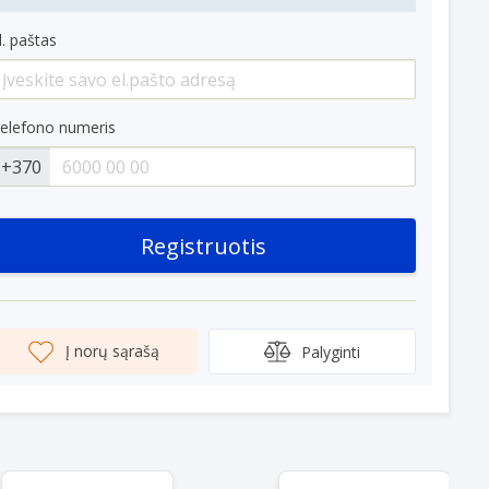
l. paštas
elefono numeris
+370
Registruotis
Į norų sąrašą
Palyginti