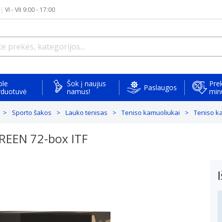
|
VI - VII 9:00 - 17:00
ple
Šok į naujus
Prek
Paslaugos
rduotuvė
namus!
min
Sporto šakos
Lauko tenisas
Teniso kamuoliukai
Teniso k
REEN 72-box ITF