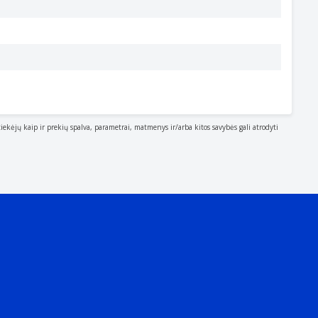
tiekėjų kaip ir prekių spalva, parametrai, matmenys ir/arba kitos savybės gali atrodyti