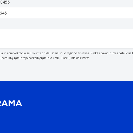
38455
645
ija ir komplektacija gali skirtis priklausomai nuo regiono ar šalies. Prekės pavadinimas pateiktas 
al pateiktą gamintojo barkodą/gaminio kodą. Prekių kiekis ribotas.