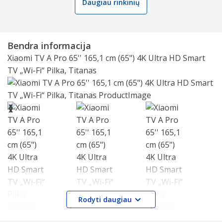
Daugiau rinkinių
Bendra informacija
Xiaomi TV A Pro 65'' 165,1 cm (65") 4K Ultra HD Smart
TV „Wi-Fi“ Pilka, Titanas
Slide 1 of 6
❮
❯
Rodyti daugiau