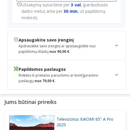
Užsakymą suruošime per
3 val.
(parduotuvės
darbo metu) arba per
30 min.
už papildomą
mokestį.
Apsaugokite savo įrenginį
Apdrauskite savo įrenginį ar apsisaugokite nuo
papildomų išlaidų
nuo 90,00 €.
Papildomos paslaugos
Rinkitės iš prietaiso paruošimo ar konfiguravimo
paslaugų
nuo 79,00 €.
Jums būtinai prireiks
Televizorius XIAOMI 65" A Pro
2025