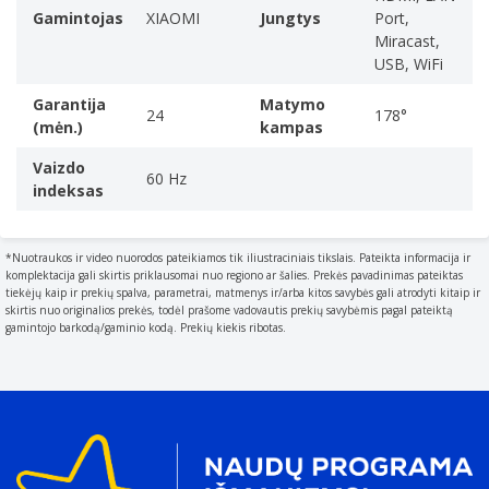
Spalvų gamos standartas
Gamintojas
XIAOMI
Jungtys
Port,
Miracast,
DCI-P3
USB, WiFi
Piko skaisčio santykis
94%
Garantija
Matymo
24
178°
TV imtuvas
(mėn.)
kampas
Imtuvo tipas
Vaizdo
60 Hz
The type of radio tuner e.g. analog
indeksas
Analoginis ir skaitmeninis
Skaitmeninio signalo formato sistema
*Nuotraukos ir video nuorodos pateikiamos tik iliustraciniais tikslais. Pateikta informacija ir
The protocols supported for exchange of digital signal.
komplektacija gali skirtis priklausomai nuo regiono ar šalies. Prekės pavadinimas pateiktas
DVB-C, DVB-S2, DVB-T2
tiekėjų kaip ir prekių spalva, parametrai, matmenys ir/arba kitos savybės gali atrodyti kitaip ir
skirtis nuo originalios prekės, todėl prašome vadovautis prekių savybėmis pagal pateiktą
Išmanusis TV
gamintojo barkodą/gaminio kodą. Prekių kiekis ribotas.
Smart TV
Smart TV features access to a large number of
channels that offer TV programs, movies, and music
without the need to connect a TV antenna or subscribe
to a cable/satellite service. Some smart TVs provide
web browsing, gaming, and access to compatible media