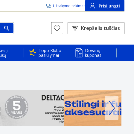
Prisijungti
Užsakymo sekimas
Krepšelis tuščias
ės į
Topo Klubo
Dovanų
usą
pasiūlymai
kuponas
i