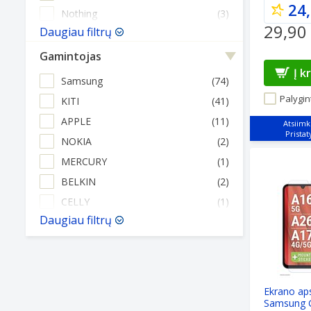
24,
Nothing
(3)
29,90
Daugiau filtrų
Gamintojas
Į k
Samsung
(74)
Palygint
KITI
(41)
APPLE
(11)
Atsiimk
NOKIA
(2)
Ekrano aps
MERCURY
(1)
BELKIN
(2)
CELLY
(1)
Daugiau filtrų
Ekrano a
Samsung G