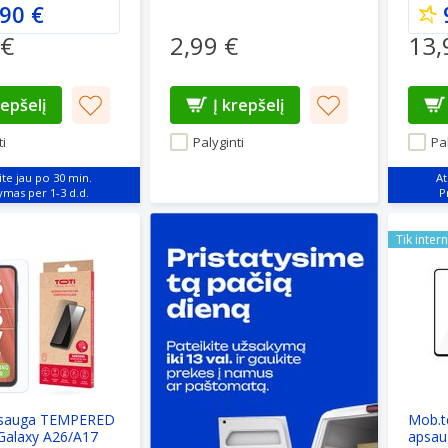
90 €
 €
2,99 €
13,
repšelį
Į krepšelį
i
Palyginti
Pal
ite jau po 30 min.
At
auga TEMPERED Samsung Galaxy A26/A17
Mob.tel
Tik inter
psauga TEMPERED
Mob.t
alaxy A26/A17
apsau