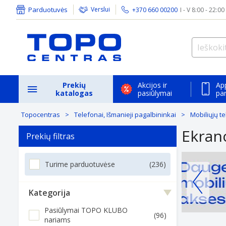
Parduotuvės
Verslui
+370 660 00200
I - V 8:00 - 22:00
Prekių
Akcijos ir
Ap
katalogas
pasiūlymai
pa
Topocentras
Telefonai, Išmanieji pagalbininkai
Mobiliųjų t
Ekran
Prekių filtras
Turime parduotuvėse
(236)
Kategorija
Pasiūlymai TOPO KLUBO
(96)
nariams