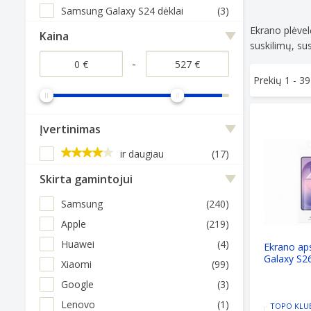
Samsung Galaxy S24 dėklai
(3)
Ekrano plėvel
Kaina
suskilimų, sus
-
Prekių 1 -
39
Ekrano apsa
Įvertinimas
ir daugiau
(17)
Skirta gamintojui
Samsung
(240)
Apple
(219)
Huawei
(4)
Ekrano a
Galaxy S26 
Xiaomi
(99)
Google
(3)
Lenovo
(1)
TOPO KLU