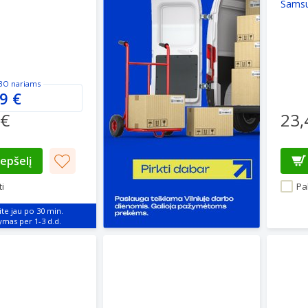
Samsu
BO
nariams
9 €
 €
23,
repšelį
i
Pal
ite jau po 30 min.