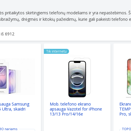
mobiliųjų
DELTAC
telefonų
mobiliųj
ės pritaikytos skirtingiems telefonų modeliams ir yra nepastebimos. Š
aksesuaram
telefonų
ibraižymų, drėgmės ir kitokių pažeidimų, kurie gali pakeisti telefono e
TOP
aksesua
kainos!
TOP
kainos!
 iš
6912
uga Samsung Galaxy S26 Ultra, skaidri
Mob. telefono ekrano apsauga Vazotel 
Ekrano 
Tik internetu
psauga Samsung
Mob. telefono ekrano
Ekran
Ultra, skaidri
apsauga Vazotel for iPhone
TEMPE
13/13 Pro/14/16e
Pro, s
BO
nariams
TOPO