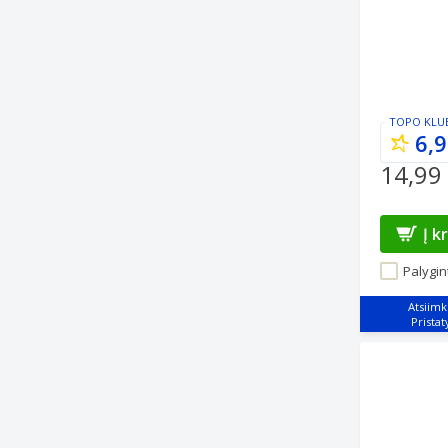
TOPO KLU
6,9
14,99
Į k
Palygint
Atsiimk