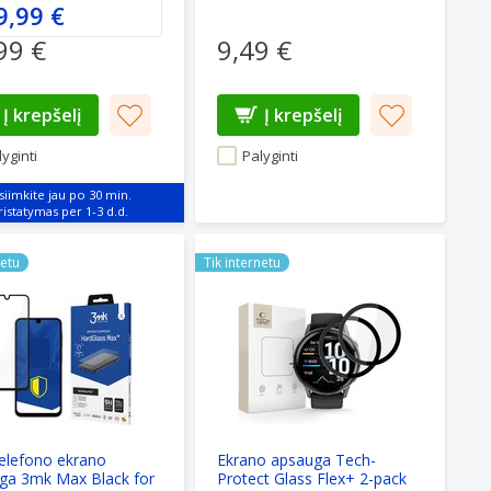
9,99 €
99 €
9,49 €
Į krepšelį
Į krepšelį
yginti
Palyginti
siimkite jau po 30 min.
efono ekrano apsauga 3mk Max Black for Samsung Galaxy 
Ekrano apsauga Tech-Protect Glass 
netu
Tik internetu
elefono ekrano
Ekrano apsauga Tech-
ga 3mk Max Black for
Protect Glass Flex+ 2-pack