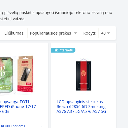
O
ų
ių plėvelių paskirtis apsaugoti išmaniojo telefono ekraną nuo
s
stetinį vaizdą.
rų
Eiliškumas:
Rodyti:
for iPhone 13/13 Pro/14/16e
apsauga TOTI TEMPERED iPhone 17/17 Pro, skaidri
LCD apsauginis stikliukas Reach 6
Tik internetu
o apsauga TOTI
LCD apsauginis stikliukas
RED iPhone 17/17
Reach 62856 6D Samsung
kaidri
A376 A37 5G/A576 A57 5G
juodas
 KLUBO
nariams