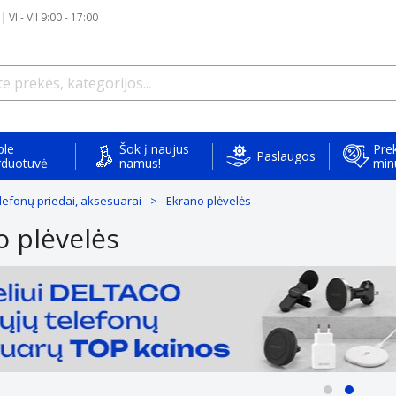
|
VI - VII 9:00 - 17:00
ple
Šok į naujus
Prek
Paslaugos
rduotuvė
namus!
min
elefonų priedai, aksesuarai
Ekrano plėvelės
o plėvelės
Atrinktiems
Daugeliu