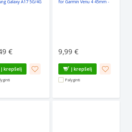
ng Galaxy A17 5G/4G
for Garmin Venu 4 45mm -
black
49 €
9,99 €
Į krepšelį
Į krepšelį
yginti
Palyginti