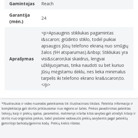
Gamintojas
Reach
Garantija
24
(mėn.)
<p>Apsauginis stikliukas pagamintas
i&scaron; grūdinto stiklo, todėl puikiai
apsaugos Jūsų telefono ekraną nuo smūgių
žalos (9H atsparumas).&nbsp; Stikliukas yra
Aprašymas
visi&scaron;kai skaidrus, lengvai
užklijuojamas, tinka naudoti su bet kuriuo
Jūsų mėgstamu dėklu, nes lieka minimalus
tarpelis iki telefono ekrano kra&scaron;to.
</p>
*Nuotraukos ir video nuorodos pateikiamos tik iliustraciniais tikslais. Pateikta informacija ir
komplektacija gali skirtis priklausomai nuo regiono ar šalies. Prekės pavadinimas pateiktas
tiekėjų kaip ir prekių spalva, parametrai, matmenys ir/arba kitos savybės gali atrodyti kitaip ir
skirtis nuo originalios prekės, todėl prašome vadovautis prekių savybėmis pagal pateiktą
gamintojo barkodą/gaminio kodą. Prekių kiekis ribotas.