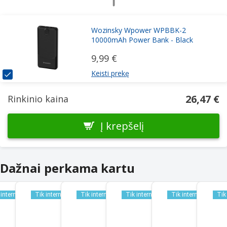
Wozinsky Wpower WPBBK-2
10000mAh Power Bank - Black
9,99 €
Keisti prekę
26,47 €
Rinkinio kaina
Į krepšelį
Dažnai perkama kartu
 internetu
Tik internetu
Tik internetu
Tik internetu
Tik internetu
Tik