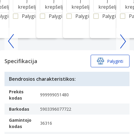
Į
Į
Į
Į
Į
pšelį
krepšelį
krepšelį
krepšelį
krepšelį
kre
lyginti
Palyginti
Palyginti
Palyginti
Palyginti
Pa
Item
1
of
Specifikacija
Palyginti
25
Bendrosios charakteristikos:
Prekės
999999051480
kodas
Barkodas
5903396077722
Gamintojo
36316
kodas