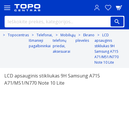
Topocentras
Telefonai,
Mobiliųjų
Ekrano
LCD
Išmanieji
telefonų
plėvelės
apsauginis
pagalbininkai
priedai,
stikliukas 9H
aksesuarai
Samsung A715
A71/M51/N770
Note 10 Lite
LCD apsauginis stikliukas 9H Samsung A715
A71/M51/N770 Note 10 Lite