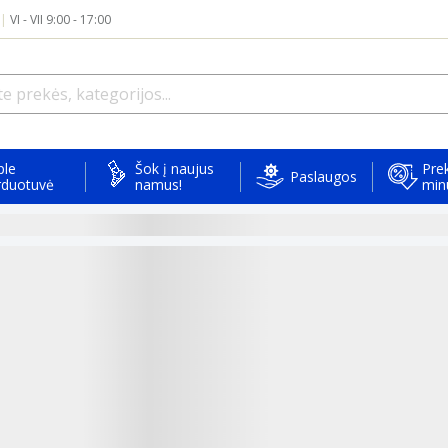
|
VI - VII 9:00 - 17:00
ple
Šok į naujus
Prek
Paslaugos
rduotuvė
namus!
min