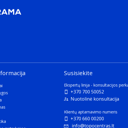
nformacija
Susisiekite
Ekspertų linija - konsultacijos per
ai
+370 700 50052
lygos
Nuotolinė konsultacija
a
mas
Klientų aptarnavimo numeris
+370 660 00200
tika
info@topocentras.lt