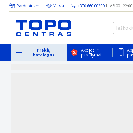
Parduotuvės
Verslui
+370 660 00200
I - V 8:00 - 22:00
Prekių
Akcijos ir
Ap
katalogas
pasiūlymai
pa