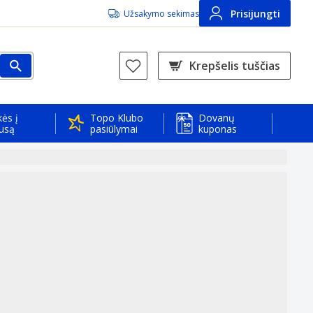
Prisijungti
Užsakymo sekimas
Krepšelis tuščias
ės į
Topo Klubo
Dovanų
usą
pasiūlymai
kuponas