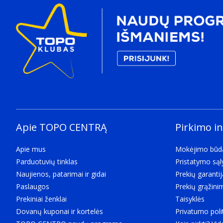
Apie TOPO CENTRĄ
Pirkimo i
Apie mus
Mokėjimo būd
Parduotuvių tinklas
Pristatymo są
Naujienos, patarimai ir gidai
Prekių garantij
Paslaugos
Prekių grąžini
Prekiniai ženklai
Taisyklės
Dovanų kuponai ir kortelės
Privatumo poli