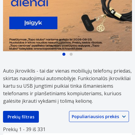
Atrinktiems
Daugeliui
mobiliųjų
DELTACO
telefonų
mobiliųjų
Auto įkroviklis - tai dar vienas mobiliųjų telefonų priedas,
aksesuarams
telefonų
skirtas naudojimui automobilyje. Funkcionalūs įkrovikliai
TOP
aksesuarų
kainos!
TOP
kartu su USB jungtimi puikiai tinka išmaniesiems
kainos!
telefonams ir planšetiniams kompiuteriams, kuriuos
galėsite įkrauti vykdami į tolimą kelionę.
Prekių filtras
Prekių 1 -
39 iš
331