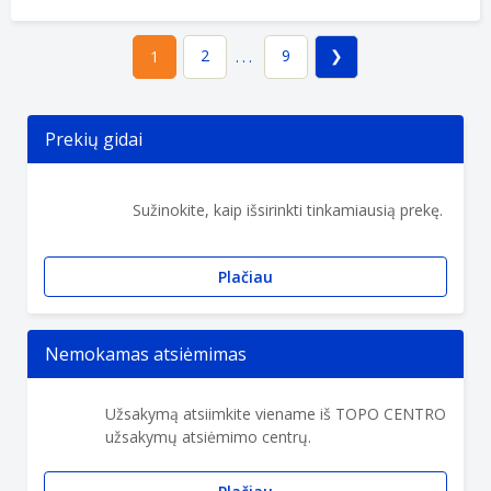
2
9
1
...
Prekių gidai
Sužinokite, kaip išsirinkti tinkamiausią prekę.
Plačiau
Nemokamas atsiėmimas
Užsakymą atsiimkite viename iš TOPO CENTRO
užsakymų atsiėmimo centrų.