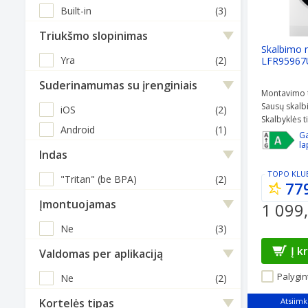
Built-in
(3)
Triukšmo slopinimas
Skalbimo 
Yra
(2)
LFR95967
Suderinamumas su įrenginiais
Montavimo 
Sausų skalbi
iOS
(2)
Skalbyklės t
Android
(1)
Ga
la
Indas
TOPO KLU
"Tritan" (be BPA)
(2)
77
Įmontuojamas
1 099
Ne
(3)
Į k
Valdomas per aplikaciją
Palygint
Ne
(2)
Kortelės tipas
Atsiimk