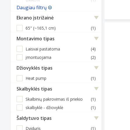
Daugiau filtrų
Ekrano įstrižainė
65" (~165,1 cm)
(1)
Montavimo tipas
Laisvai pastatoma
(4)
įmontuojama
(2)
Džiovyklės tipas
Heat pump
(1)
Skalbyklės tipas
Skalbinių pakrovimas iš priekio
(1)
skalbyklė - džiovyklė
(1)
Šaldytuvo tipas
Dviduris
(1)