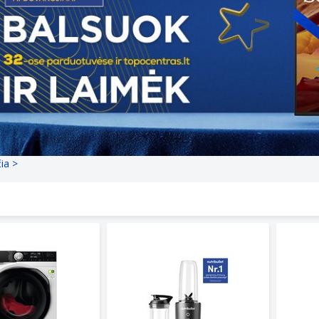
čia >
ašina AEG LFR95967UE
Kokteilinė NUTRIBULLET ULTRA NB1
Skalbim