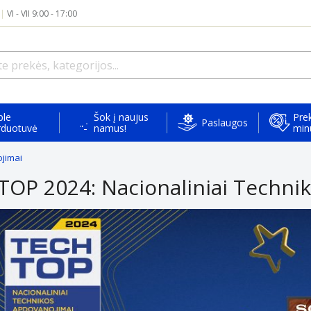
|
VI - VII 9:00 - 17:00
ple
Šok į naujus
Prek
Paslaugos
rduotuvė
namus!
min
jimai
TOP 2024: Nacionaliniai Techni