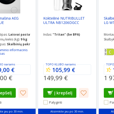
mašina AEG
Kokteilinė NUTRIBULLET
Skalb
UE
ULTRA NB1206DGCC
LG W
tipas:
Laisvai pastatoma
Indas:
"Tritan" (be BPA)
Montav
nių kiekis (kg):
9 kg
Skalbyk
ipas:
Skalbinių pakrovimas iš priekio
minio informacinis
pas
BO
nariams
TOPO KLUBO
nariams
TOPO
9,00 €
105,99 €
,00 €
149,99 €
1 9
repšelį
Į krepšelį
i
Palyginti
Pal
ite jau po 30 min.
Atsiimkite jau po 30 min.
At