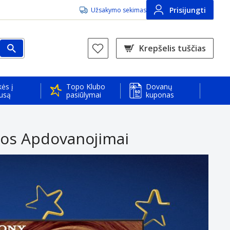
Prisijungti
Užsakymo sekimas
Krepšelis tuščias
ės į
Topo Klubo
Dovanų
usą
pasiūlymai
kuponas
kos Apdovanojimai