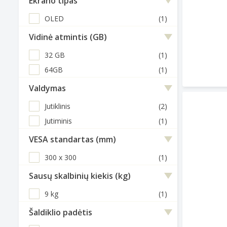
Ekrano tipas
OLED
(1)
Vidinė atmintis (GB)
32 GB
(1)
64GB
(1)
Valdymas
Jutiklinis
(2)
Jutiminis
(1)
VESA standartas (mm)
300 x 300
(1)
Sausų skalbinių kiekis (kg)
9 kg
(1)
Šaldiklio padėtis