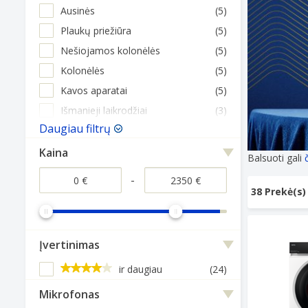
Ausinės
(5)
Plaukų priežiūra
(5)
Nešiojamos kolonėlės
(5)
Kolonėlės
(5)
Kavos aparatai
(5)
Išmanieji laikrodžiai
(3)
Daugiau filtrų
Kaina
Balsuoti gali
-
38 Prekė(s)
Skalbimo m
Įvertinimas
ir daugiau
(24)
Mikrofonas