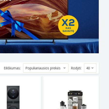
Eiliškumas:
Rodyti:
206DGCC
o mašina - džiovyklė LG WT1210BBF
Kavos virimo aparatas DELONGHI 