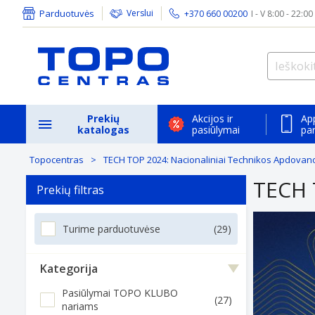
Parduotuvės
Verslui
+370 660 00200
I - V 8:00 - 22:00
Prekių
Akcijos ir
Ap
katalogas
pasiūlymai
pa
Topocentras
TECH TOP 2024: Nacionaliniai Technikos Apdovano
TECH 
Prekių filtras
Turime parduotuvėse
(29)
Kategorija
Pasiūlymai TOPO KLUBO
(27)
nariams