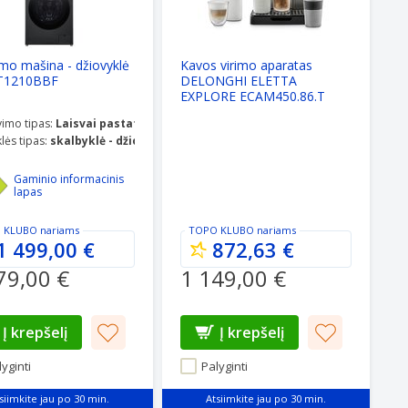
imo mašina - džiovyklė
Kavos virimo aparatas
T1210BBF
DELONGHI ELETTA
EXPLORE ECAM450.86.T
imo tipas:
Laisvai pastatoma
lės tipas:
skalbyklė - džiovyklė
Gaminio informacinis
lapas
 KLUBO
nariams
TOPO KLUBO
nariams
1 499,00 €
872,63 €
79,00 €
1 149,00 €
Į krepšelį
Į krepšelį
yginti
Palyginti
siimkite jau po 30 min.
Atsiimkite jau po 30 min.