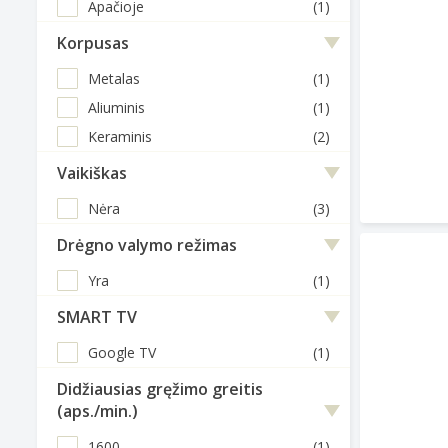
Apačioje
(1)
Korpusas
Metalas
(1)
Aliuminis
(1)
Keraminis
(2)
Vaikiškas
Nėra
(3)
Drėgno valymo režimas
Yra
(1)
SMART TV
Google TV
(1)
Didžiausias gręžimo greitis
(aps./min.)
1600
(1)