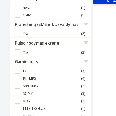
nėra
(1)
eSIM
(1)
Pranešimų (SMS ir kt.) valdymas
Yra
(2)
Pulso rodymas ekrane
Yra
(2)
Gamintojas
LG
(3)
PHILIPS
(4)
Samsung
(2)
SONY
(3)
AEG
(2)
ELECTROLUX
(1)
BRAUN
(1)