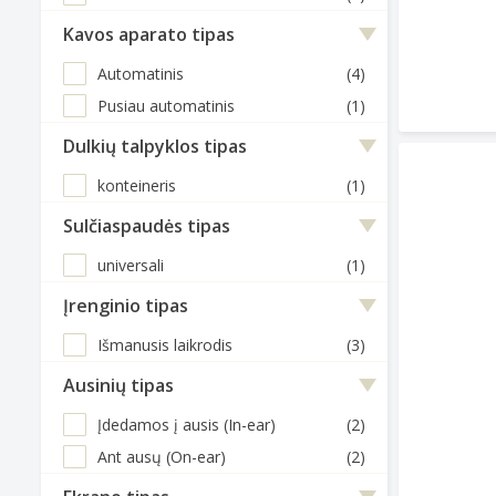
Kavos aparato tipas
Automatinis
(4)
Pusiau automatinis
(1)
Dulkių talpyklos tipas
konteineris
(1)
Sulčiaspaudės tipas
universali
(1)
Įrenginio tipas
Išmanusis laikrodis
(3)
Ausinių tipas
Įdedamos į ausis (In-ear)
(2)
Ant ausų (On-ear)
(2)