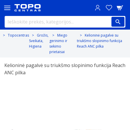
Topocentras
Grožis,
Miego
Kelioninė pagalvė su
Sveikata,
gerinimo ir
triukšmo slopinimo funkcija
Higiena
sekimo
Reach ANC pilka
prietaisai
Kelioninė pagalvė su triukšmo slopinimo funkcija Reach
ANC pilka
Previous