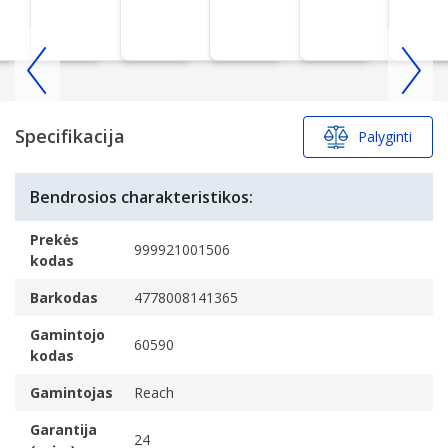
Item
1
of
Specifikacija
Palyginti
25
Bendrosios charakteristikos:
Prekės
999921001506
kodas
Barkodas
4778008141365
Gamintojo
60590
kodas
Gamintojas
Reach
Garantija
24