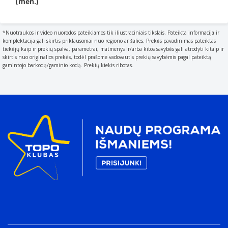
(mėn.)
*Nuotraukos ir video nuorodos pateikiamos tik iliustraciniais tikslais. Pateikta informacija ir
komplektacija gali skirtis priklausomai nuo regiono ar šalies. Prekės pavadinimas pateiktas
tiekėjų kaip ir prekių spalva, parametrai, matmenys ir/arba kitos savybės gali atrodyti kitaip ir
skirtis nuo originalios prekės, todėl prašome vadovautis prekių savybėmis pagal pateiktą
gamintojo barkodą/gaminio kodą. Prekių kiekis ribotas.