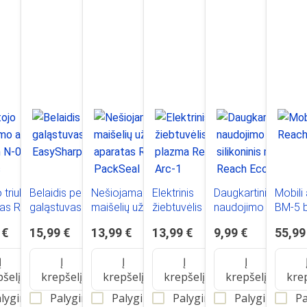
o triukšmo
Belaidis peilių
Nešiojamas
Elektrinis
Daugkartinio
Mobili
as Reach N-
galąstuvas Reach
maišelių užlydimo
žiebtuvėlis su
naudojimo
BM-5 b
tas
EasySharp
aparatas Reach
plazma Reach Arc-
silikoninis maišelis
 €
15,99 €
13,99 €
13,99 €
9,99 €
55,99
PackSeal
1
Reach Eco
Į
Į
Į
Į
Į
pšelį
krepšelį
krepšelį
krepšelį
krepšelį
kre
lyginti
Palyginti
Palyginti
Palyginti
Palyginti
Pa