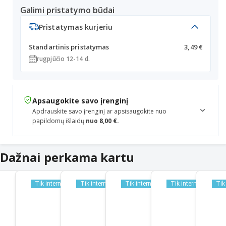
Galimi pristatymo būdai
Pristatymas kurjeriu
Standartinis pristatymas
3,49 €
rugpjūčio 12-14 d.
Apsaugokite savo įrenginį
Apdrauskite savo įrenginį ar apsisaugokite nuo
papildomų išlaidų
nuo 8,00 €.
Dažnai perkama kartu
Tik internetu
Tik internetu
Tik internetu
Tik internetu
Tik