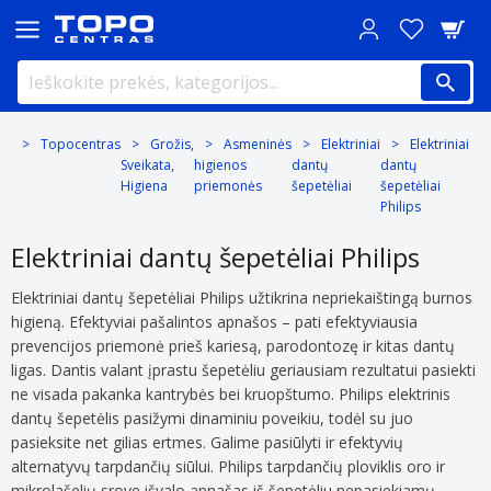
Topocentras
Grožis,
Asmeninės
Elektriniai
Elektriniai
Sveikata,
higienos
dantų
dantų
Higiena
priemonės
šepetėliai
šepetėliai
Philips
Elektriniai dantų šepetėliai Philips
Elektriniai dantų šepetėliai Philips užtikrina nepriekaištingą burnos
higieną. Efektyviai pašalintos apnašos – pati efektyviausia
prevencijos priemonė prieš kariesą, parodontozę ir kitas dantų
ligas. Dantis valant įprastu šepetėliu geriausiam rezultatui pasiekti
ne visada pakanka kantrybės bei kruopštumo. Philips elektrinis
dantų šepetėlis pasižymi dinaminiu poveikiu, todėl su juo
pasieksite net gilias ertmes. Galime pasiūlyti ir efektyvių
alternatyvų tarpdančių siūlui. Philips tarpdančių ploviklis oro ir
mikrolašelių srove išvalo apnašas iš šepetėliu nepasiekiamų