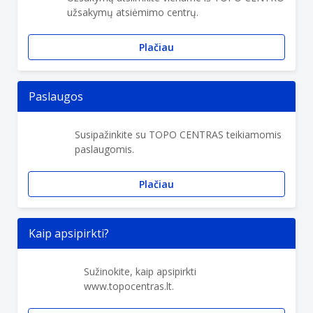
užsakymų atsiėmimo centrų.
Plačiau
Paslaugos
Susipažinkite su TOPO CENTRAS teikiamomis
paslaugomis.
Plačiau
Kaip apsipirkti?
Sužinokite, kaip apsipirkti
www.topocentras.lt.