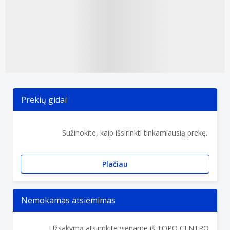
Prekių gidai
Sužinokite, kaip išsirinkti tinkamiausią prekę.
Plačiau
Nemokamas atsiėmimas
Užsakymą atsiimkite viename iš TOPO CENTRO