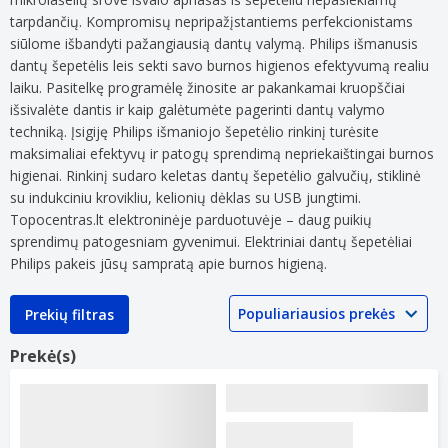
tarpdančių. Kompromisų nepripažįstantiems perfekcionistams
siūlome išbandyti pažangiausią dantų valymą. Philips išmanusis
dantų šepetėlis leis sekti savo burnos higienos efektyvumą realiu
laiku. Pasitelkę programėlę žinosite ar pakankamai kruopščiai
išsivalėte dantis ir kaip galėtumėte pagerinti dantų valymo
techniką. Įsigiję Philips išmaniojo šepetėlio rinkinį turėsite
maksimaliai efektyvų ir patogų sprendimą nepriekaištingai burnos
higienai. Rinkinį sudaro keletas dantų šepetėlio galvučių, stiklinė
su indukciniu krovikliu, kelionių dėklas su USB jungtimi.
Topocentras.lt elektroninėje parduotuvėje – daug puikių
sprendimų patogesniam gyvenimui. Elektriniai dantų šepetėliai
Philips pakeis jūsų sampratą apie burnos higieną.
Prekių filtras
Prekė(s)