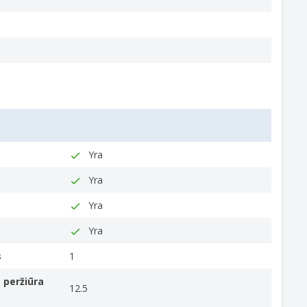
Yra
Yra
Yra
Yra
s
1
 peržiūra
12.5