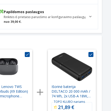
Papildomos paslaugos
Rinkitės iš prietaiso paruošimo ar konfiguravimo paslaugų
nuo 39,00 €.
s Lenovo TWS
Išorinė baterija
buds (X9 Edition)
DELTACO 20 000 mAh /
n microphone
74 Wh, 2x USB-A 18W,
Bluetooth Tidal teal
1x USB-C 20W PD, juoda
TOPO KLUBO nariams
/ PB-C1008
21,89 €