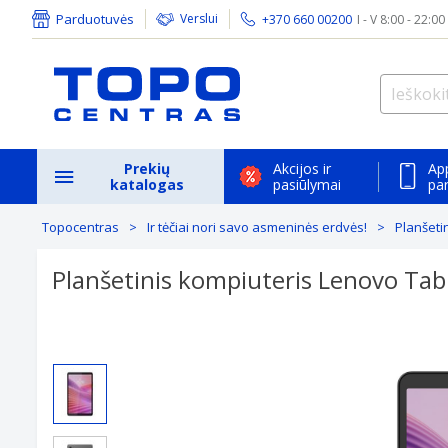
Parduotuvės
Verslui
+370 660 00200
I - V 8:00 - 22:00
Prekių
Akcijos ir
Ap
katalogas
pasiūlymai
pa
Topocentras
Ir tėčiai nori savo asmeninės erdvės!
Planšeti
Planšetinis kompiuteris Lenovo Ta
Previous