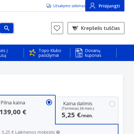
Prisijungti
Užsakymo sekimas
Krepšelis tuščias
ės į
Topo Klubo
Dovanų
usą
pasiūlymai
kuponas
Pilna kaina
Kaina dalimis
(Terminas 36 mėn.)
139,00 €
5,25 €
/mėn.
 
5,25 €
 Laikmenos mokestis