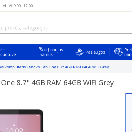
|
VI - VII 9:00 - 17:00
ple
Šok į naujus
Prek
Paslaugos
rduotuvė
namus!
min
nis kompiuteris Lenovo Tab One 8.7" 4GB RAM 64GB WiFi Grey
b One 8.7" 4GB RAM 64GB WiFi Grey
+