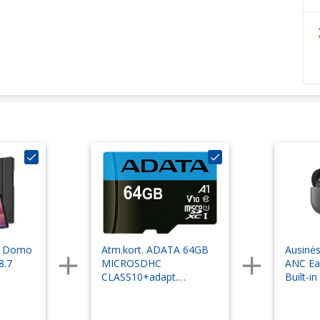
s Domo
Atm.kort. ADATA 64GB
Ausinė
8.7
MICROSDHC
ANC Ear
CLASS10+adapt.
Built-i
AUSDX64GUICL10A1-
RA1