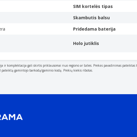
from the screen. The brightness rating is measured in cande
SIM kortelės tipas
Skambutis balsu
ltra HD).
era
Pridedama baterija
Holo jutiklis
 to its height. The native aspect ratio is the one which the p
resolution of the display and achieve maximum brightness. Ima
 images shown in native aspect ratio.
ija ir komplektacija gali skirtis priklausomai nuo regiono ar šalies. Prekės pavadinimas pateiktas 
al pateiktą gamintojo barkodą/gaminio kodą. Prekių kiekis ribotas.
uced by one company over a short period of time e.g. Intel 