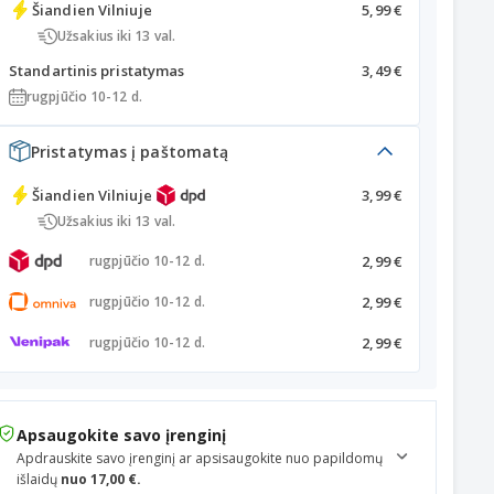
Šiandien
Vilniuje
5,99 €
Užsakius iki 13 val.
Standartinis pristatymas
3,49 €
rugpjūčio 10-12 d.
Pristatymas į paštomatą
Šiandien
Vilniuje
3,99 €
Užsakius iki 13 val.
2,99 €
rugpjūčio 10-12 d.
2,99 €
rugpjūčio 10-12 d.
2,99 €
rugpjūčio 10-12 d.
Apsaugokite savo įrenginį
Apdrauskite savo įrenginį ar apsisaugokite nuo papildomų
išlaidų
nuo 17,00 €.