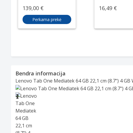
139,00 €
16,49 €
Perkama prekė
Bendra informacija
Lenovo Tab One Mediatek 64 GB 22,1 cm (8.7") 4 GB Wi
Slide 1 of 14
❮
❯