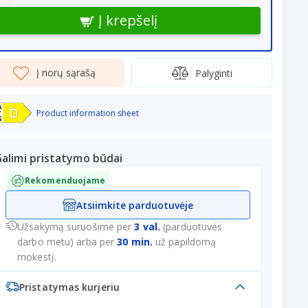
Į krepšelį
Į norų sąrašą
Palyginti
Product information sheet
alimi pristatymo būdai
Rekomenduojame
Atsiimkite parduotuvėje
Užsakymą suruošime per
3 val.
(parduotuvės
darbo metu) arba per
30 min.
už papildomą
mokestį.
Pristatymas kurjeriu