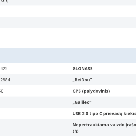
can be displayed. It is usually quoted as width × height
9425
GLONASS
92884
„BeiDou“
rystal displays (LCDs). One type of backlight is made by LEDs
SE
GPS (palydovinis)
„Galileo“
USB 2.0 tipo C prievadų kieki
Nepertraukiama vaizdo įrašo
(h)