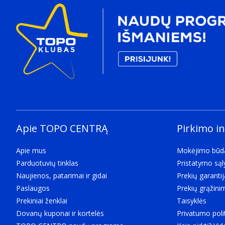
Apie TOPO CENTRĄ
Pirkimo i
Apie mus
Mokėjimo būd
Parduotuvių tinklas
Pristatymo są
Naujienos, patarimai ir gidai
Prekių garantij
Paslaugos
Prekių grąžini
Prekiniai ženklai
Taisyklės
Dovanų kuponai ir kortelės
Privatumo poli