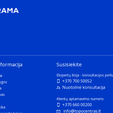
nformacija
Susisiekite
Ekspertų linija - konsultacijos per
ai
+370 700 50052
lygos
Nuotolinė konsultacija
a
mas
Klientų aptarnavimo numeris
+370 660 00200
tika
info@topocentras.lt