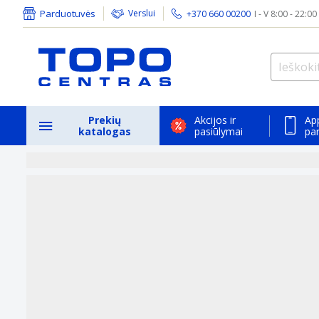
Parduotuvės
Verslui
+370 660 00200
I - V 8:00 - 22:00
Prekių
Akcijos ir
Ap
katalogas
pasiūlymai
pa