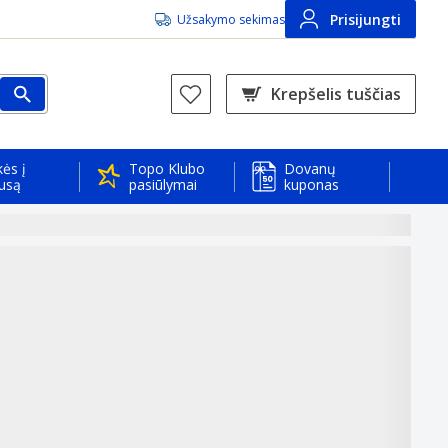
Prisijungti
Užsakymo sekimas
Krepšelis tuščias
ės į
Topo Klubo
Dovanų
usą
pasiūlymai
kuponas