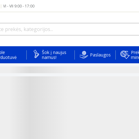
|
VI - VII 9:00 - 17:00
ple
Šok į naujus
Prek
Paslaugos
rduotuvė
namus!
min