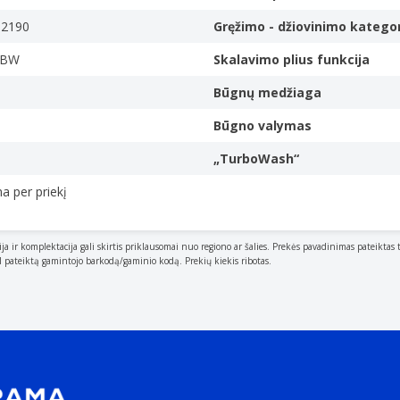
92190
Gręžimo - džiovinimo kategor
SBW
Skalavimo plius funkcija
Būgnų medžiaga
Būgno valymas
„TurboWash“
 per priekį
ija ir komplektacija gali skirtis priklausomai nuo regiono ar šalies. Prekės pavadinimas pateiktas 
al pateiktą gamintojo barkodą/gaminio kodą. Prekių kiekis ribotas.