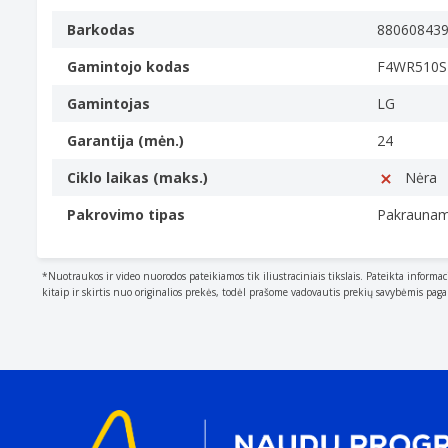
Barkodas
88060843
Gamintojo kodas
F4WR510
Gamintojas
LG
Garantija (mėn.)
24
Ciklo laikas (maks.)
Nėra
Pakrovimo tipas
Pakraunama
*Nuotraukos ir video nuorodos pateikiamos tik iliustraciniais tikslais. Pateikta informac
kitaip ir skirtis nuo originalios prekės, todėl prašome vadovautis prekių savybėmis pag