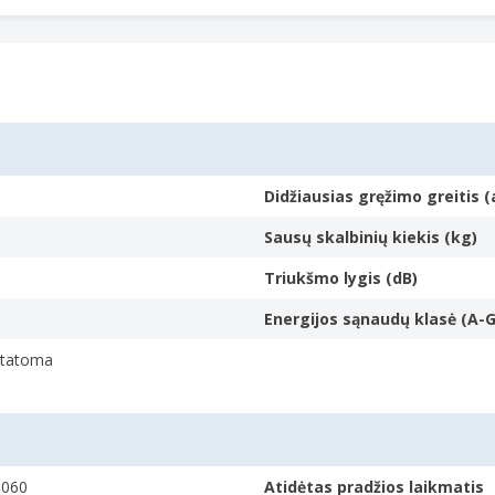
Didžiausias gręžimo greitis (
Sausų skalbinių kiekis (kg)
Triukšmo lygis (dB)
Energijos sąnaudų klasė (A-G
statoma
0060
Atidėtas pradžios laikmatis