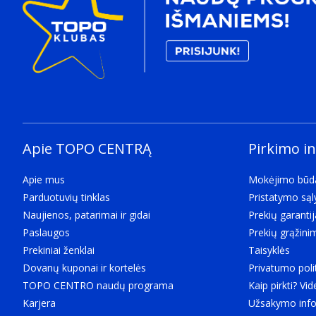
Apie TOPO CENTRĄ
Pirkimo i
Apie mus
Mokėjimo būd
Parduotuvių tinklas
Pristatymo są
Naujienos, patarimai ir gidai
Prekių garantij
Paslaugos
Prekių grąžini
Prekiniai ženklai
Taisyklės
Dovanų kuponai ir kortelės
Privatumo poli
TOPO CENTRO naudų programa
Kaip pirkti? Vid
Karjera
Užsakymo info