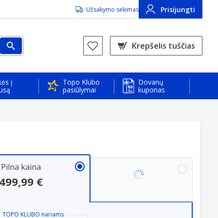
Prisijungti
Užsakymo sekimas
Krepšelis tuščias
ės į
Topo Klubo
Dovanų
usą
pasiūlymai
kuponas
Pilna kaina
499,99 €
TOPO KLUBO
nariams