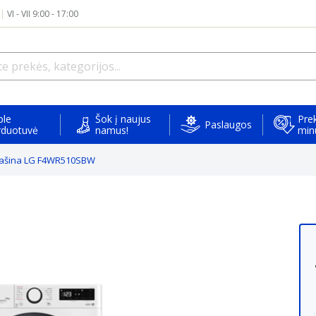
|
VI - VII 9:00 - 17:00
ple
Šok į naujus
Prek
Paslaugos
rduotuvė
namus!
min
ašina LG F4WR510SBW