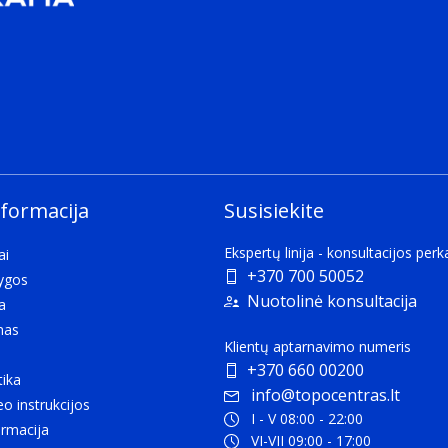
nformacija
Susisiekite
Ekspertų linija - konsultacijos per
ai
+370 700 50052
lygos
Nuotolinė konsultacija
a
mas
Klientų aptarnavimo numeris
+370 660 00200
tika
info@topocentras.lt
eo instrukcijos
I - V 08:00 - 22:00
rmacija
VI-VII 09:00 - 17:00