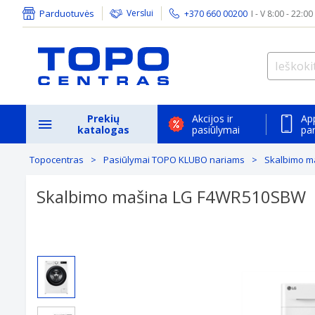
Parduotuvės
Verslui
+370 660 00200
I - V 8:00 - 22:00
Prekių
Akcijos ir
Ap
katalogas
pasiūlymai
pa
Topocentras
Pasiūlymai TOPO KLUBO nariams
Skalbimo m
Skalbimo mašina LG F4WR510SBW
Previous