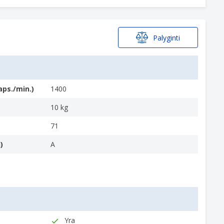
Palyginti
aps./min.)
1400
10 kg
71
)
A
Yra