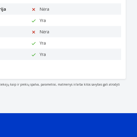
ija
Nėra
Yra
Nėra
Yra
Yra
tiekėjų kaip ir prekių spalva, parametrai, matmenys ir/arba kitos savybės gali atrodyti