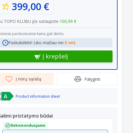
399,00 €
Su TOPO KLUBU jūs sutaupote
100,99 €
izinėse parduotuvėse kaina gali skirtis.
Paskubėkite! Liko mažiau nei
5 vnt
.
Į krepšelį
Į norų sąrašą
Palyginti
Product information sheet
alimi pristatymo būdai
Rekomenduojame