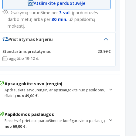
Atsiimkite parduotuvėje
Užsakymą suruošime per
3 val.
(parduotuvės
darbo metu) arba per
30 min.
už papildomą
mokestį.
Pristatymas kurjeriu
Standartinis pristatymas
20,99 €
rugpjūčio 10-12 d.
Apsaugokite savo įrenginį
Apdrauskite savo įrenginį ar apsisaugokite nuo papildomų
išlaidų
nuo 49,00 €.
Papildomos paslaugos
Rinkitės iš prietaiso paruošimo ar konfiguravimo paslaugų
nuo 69,00 €.