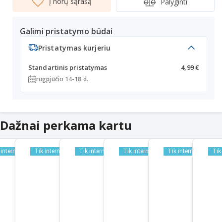
Į norų sąrašą
Palyginti
Galimi pristatymo būdai
Pristatymas kurjeriu
Standartinis pristatymas
4,99 €
rugpjūčio 14-18 d.
Dažnai perkama kartu
 internetu
Tik internetu
Tik internetu
Tik internetu
Tik internetu
Tik