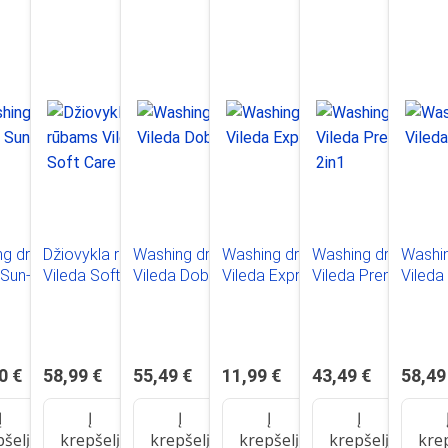
g dryer
Džiovykla rūbams
Washing dryer
Washing dryer
Washing dryer
Washin
 Sun-Rise
Vileda Soft Care
Vileda Doble
Vileda Express
Vileda Premium
Vileda
2in1
is
neris
0 €
58,99 €
55,49 €
11,99 €
43,49 €
58,49
Į
Į
Į
Į
Į
pšelį
krepšelį
krepšelį
krepšelį
krepšelį
kre