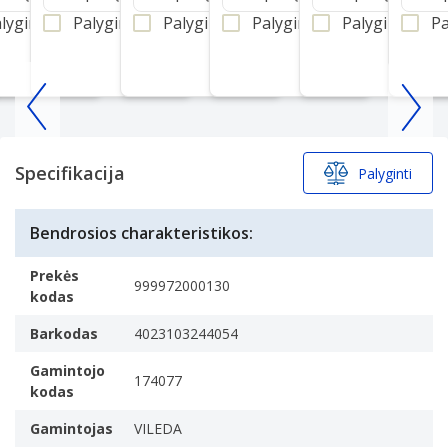
lyginti
Palyginti
Palyginti
Palyginti
Palyginti
Pa
Item
1
of
Specifikacija
Palyginti
25
Bendrosios charakteristikos:
Prekės
999972000130
kodas
Barkodas
4023103244054
Gamintojo
174077
kodas
Gamintojas
VILEDA