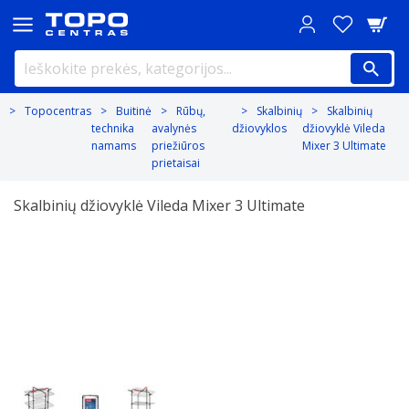
Topocentras
Buitinė
Rūbų,
Skalbinių
Skalbinių
technika
avalynės
džiovyklos
džiovyklė Vileda
namams
priežiūros
Mixer 3 Ultimate
prietaisai
Skalbinių džiovyklė Vileda Mixer 3 Ultimate