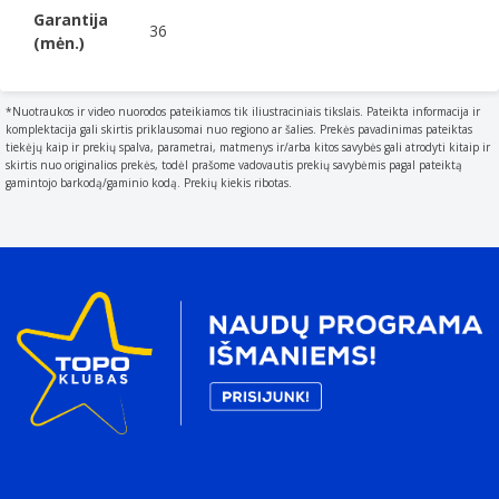
Garantija
36
(mėn.)
*Nuotraukos ir video nuorodos pateikiamos tik iliustraciniais tikslais. Pateikta informacija ir
komplektacija gali skirtis priklausomai nuo regiono ar šalies. Prekės pavadinimas pateiktas
tiekėjų kaip ir prekių spalva, parametrai, matmenys ir/arba kitos savybės gali atrodyti kitaip ir
skirtis nuo originalios prekės, todėl prašome vadovautis prekių savybėmis pagal pateiktą
gamintojo barkodą/gaminio kodą. Prekių kiekis ribotas.