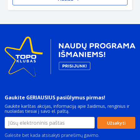
Gaukite GERIAUSIUS pasiūlymus pirmas!
Gaukite karštas akcijas, informaciją apie žaidimus, renginius ir
nuolaidas tiesiai į savo el. paštą.
Užsakyti
Galėsite bet kada atsisakyti pranešimų gavimo.