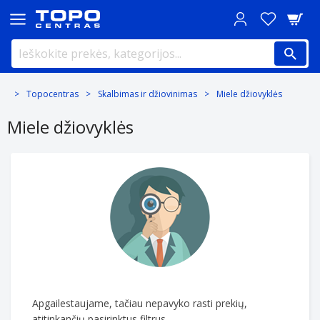
Topocentras
Skalbimas ir džiovinimas
Miele džiovyklės
Miele džiovyklės
Apgailestaujame, tačiau nepavyko rasti prekių,
atitinkančių pasirinktus filtrus.