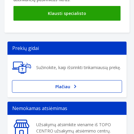
Klausti specialisto
Prekių gidai
Sužinokite, kaip išsirinkti tinkamiausią prekę.
Plačiau
Nemokamas atsiėmimas
Užsakymą atsiimkite viename iš TOPO
CENTRO užsakymų atsiėmimo centrų.