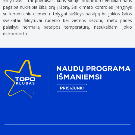
Šildytuvas - tai prietaisas, kuris viduje įmontuoto ventiliatoriaus
pagalba nukreipia šiltą orą į išorę. Šis klimato kontrolės įrenginys
su keramikiniu elementu tolygiai sušildys patalpą be jokios žalos
sveikatai. Šildytuvai rudenio bei žiemos sezonų metu padės
palaikyti normalią patalpos temperatūrą, nesukeldami jokio
diskomforto.