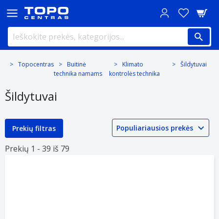
Topocentras
Buitinė
Klimato
Šildytuvai
technika namams
kontrolės technika
Šildytuvai
Prekių filtras
Prekių 1 -
39 iš
79