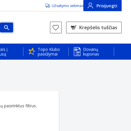
Prisijungti
Užsakymo sekimas
Krepšelis tuščias
ės į
Topo Klubo
Dovanų
usą
pasiūlymai
kuponas
 pasirinktus filtrus.