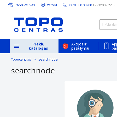
Parduotuvės
Verslui
+370 660 00200
I - V 8:00 - 22:00
Prekių
Akcijos ir
Ap
katalogas
pasiūlymai
pa
Topocentras
searchnode
searchnode