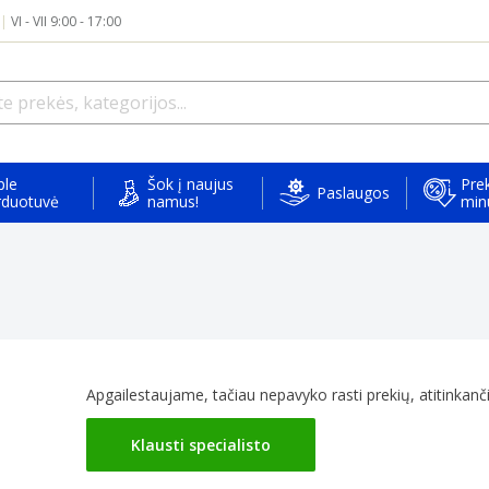
|
VI - VII 9:00 - 17:00
ple
Šok į naujus
Prek
Paslaugos
rduotuvė
namus!
min
Apgailestaujame, tačiau nepavyko rasti prekių, atitinkančių
Klausti specialisto