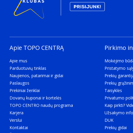
Apie TOPO CENTRĄ
Pirkimo i
Apie mus
Mokėjimo būd
Parduotuvių tinklas
Pristatymo są
Naujienos, patarimai ir gidai
Prekių garantij
Paslaugos
Prekių grąžini
Prekiniai ženklai
Taisyklės
Dovanų kuponai ir kortelės
Privatumo poli
TOPO CENTRO naudų programa
Kaip pirkti? Vid
Karjera
Užsakymo info
Verslui
DUK
Kontaktai
Prekių gidai