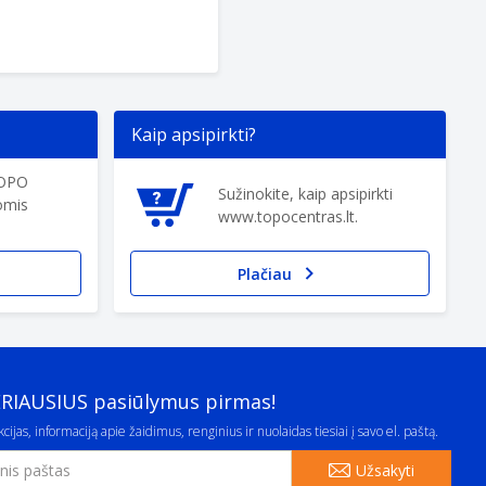
Kaip apsipirkti?
TOPO
Sužinokite, kaip apsipirkti
omis
www.topocentras.lt.
Plačiau
ERIAUSIUS pasiūlymus pirmas!
cijas, informaciją apie žaidimus, renginius ir nuolaidas tiesiai į savo el. paštą.
Užsakyti