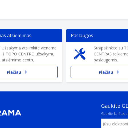
s atsiėmimas
Paslaugos
Užsakymą atsiimkite viename
Susipažinkite su 
iš TOPO CENTRO užsakymų
CENTRAS teikiam
atsiėmimo centrų.
paslaugomis.
Plačiau
Plačiau
Gaukite G
Gaukite karštas ak