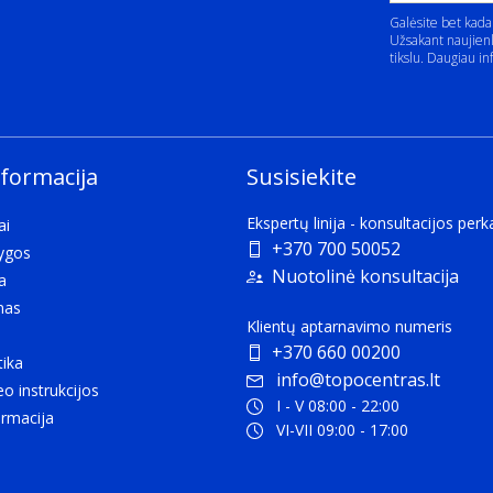
Galėsite bet kada
Užsakant naujienl
tikslu. Daugiau in
nformacija
Susisiekite
Ekspertų linija - konsultacijos per
ai
+370 700 50052
lygos
Nuotolinė konsultacija
a
mas
Klientų aptarnavimo numeris
+370 660 00200
tika
info@topocentras.lt
eo instrukcijos
I - V 08:00 - 22:00
rmacija
VI-VII 09:00 - 17:00