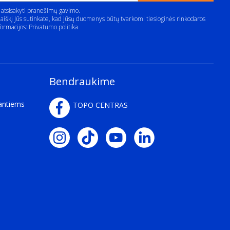
 atsisakyti pranešimų gavimo.
aiškį Jūs sutinkate, kad jūsų duomenys būtų tvarkomi tiesioginės rinkodaros
formacijos:
Privatumo politika
Bendraukime
kantiems
TOPO CENTRAS