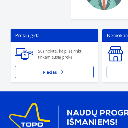
Prekių gidai
Nemokama
Sužinokite, kaip išsirinkti
tinkamiausią prekę.
Plačiau