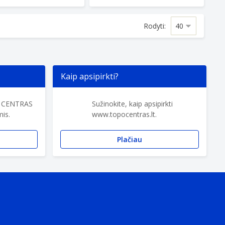
Rodyti:
Kaip apsipirkti?
O CENTRAS
Sužinokite, kaip apsipirkti
is.
www.topocentras.lt.
Plačiau