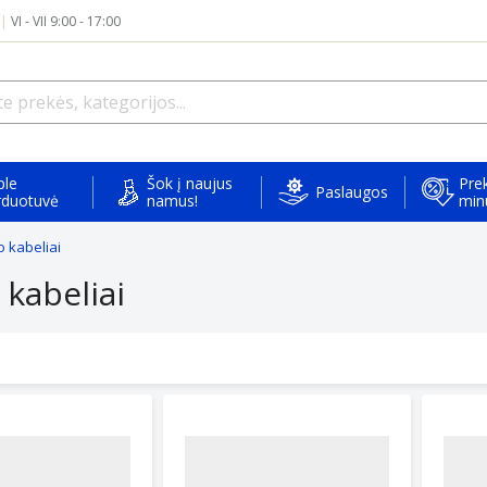
|
VI - VII 9:00 - 17:00
ple
Šok į naujus
Prek
Paslaugos
rduotuvė
namus!
min
o kabeliai
 kabeliai