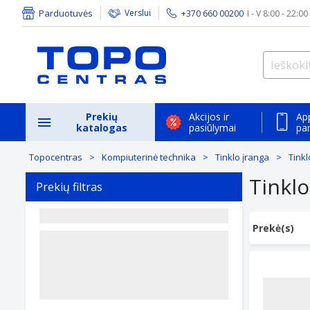
Parduotuvės
Verslui
+370 660 00200
I - V 8:00 - 22:00
Prekių
Akcijos ir
Ap
katalogas
pasiūlymai
pa
Topocentras
Kompiuterinė technika
Tinklo įranga
Tinkl
Tinklo
Prekių filtras
Prekė(s)