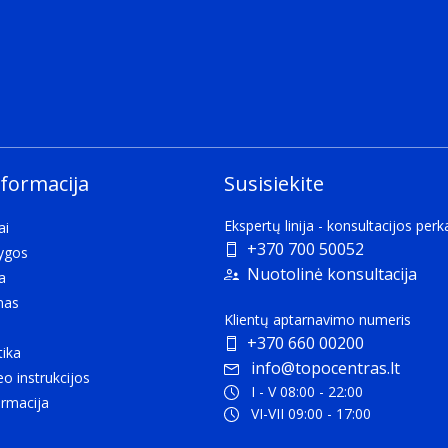
nformacija
Susisiekite
Ekspertų linija - konsultacijos per
ai
+370 700 50052
lygos
Nuotolinė konsultacija
a
mas
Klientų aptarnavimo numeris
+370 660 00200
tika
info@topocentras.lt
eo instrukcijos
I - V 08:00 - 22:00
rmacija
VI-VII 09:00 - 17:00