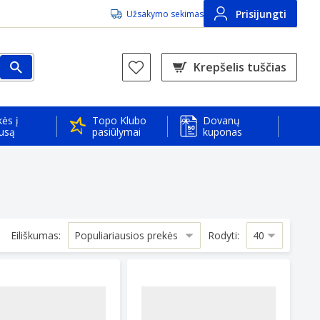
Prisijungti
Užsakymo sekimas
Krepšelis tuščias
ės į
Topo Klubo
Dovanų
usą
pasiūlymai
kuponas
Eiliškumas:
Rodyti: