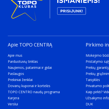
Apie TOPO CENTRĄ
Pirkimo i
Apie mus
Mokėjimo būd
Parduotuvių tinklas
Pristatymo są
Naujienos, patarimai ir gidai
Prekių garantij
Paslaugos
Prekių grąžini
Prekiniai ženklai
Taisyklės
Dovanų kuponai ir kortelės
Privatumo poli
TOPO CENTRO naudų programa
Kaip pirkti? Vid
Karjera
Užsakymo info
Verslui
DUK