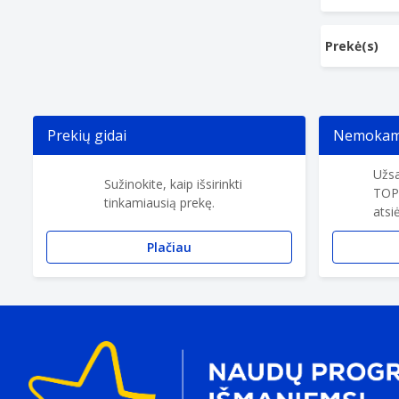
Prekė(s)
Prekių gidai
Nemokama
Užsa
Sužinokite, kaip išsirinkti
TOP
tinkamiausią prekę.
atsi
Plačiau