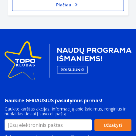
Plačiau
Gaukite GERIAUSIUS pasiūlymus pirmas!
Gaukite karštas akcijas, informaciją apie žaidimus, renginius ir
nuolaidas tiesiai į savo el. paštą.
Užsakyti