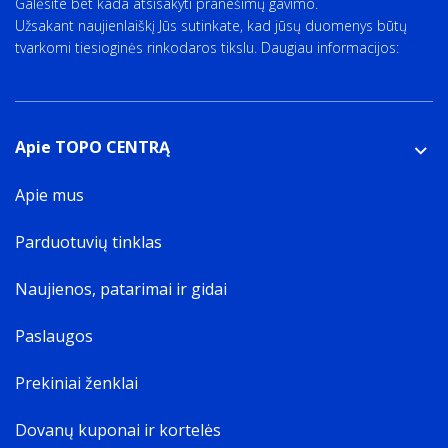
Galėsite bet kada atsisakyti pranešimų gavimo.
Užsakant naujienlaiškį Jūs sutinkate, kad jūsų duomenys būtų
tvarkomi tiesioginės rinkodaros tikslu. Daugiau informacijos:
Privatumo politika
Apie TOPO CENTRĄ
Apie mus
Parduotuvių tinklas
Naujienos, patarimai ir gidai
Paslaugos
Prekiniai ženklai
Dovanų kuponai ir kortelės