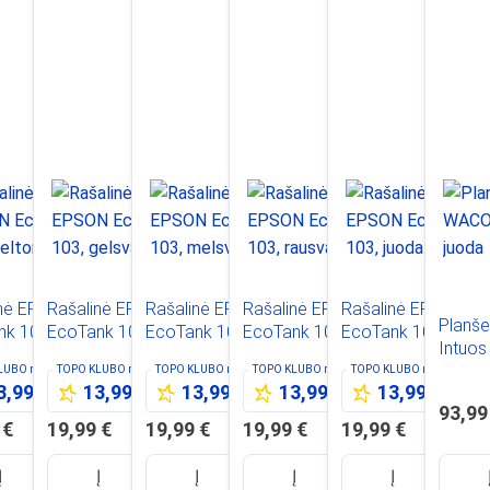
inė EPSON
Rašalinė EPSON
Rašalinė EPSON
Rašalinė EPSON
Rašalinė EPSON
Planš
nk 101,
EcoTank 103,
EcoTank 103,
EcoTank 103,
EcoTank 103,
Intuos
a
gelsva
melsva
rausva
juoda
KLUBO
nariams
TOPO KLUBO
nariams
TOPO KLUBO
nariams
TOPO KLUBO
nariams
TOPO KLUBO
nariams
3,99 €
13,99 €
13,99 €
13,99 €
13,99 €
93,99
 €
19,99 €
19,99 €
19,99 €
19,99 €
Į
Į
Į
Į
Į