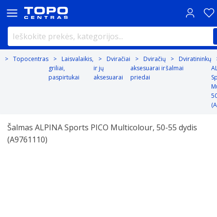
Topocentras
Laisvalaikis,
Dviračiai
Dviračių
Dviratininkų
griliai,
ir jų
aksesuarai ir
šalmai
A
paspirtukai
aksesuarai
priedai
S
Mu
50
(
Šalmas ALPINA Sports PICO Multicolour, 50-55 dydis
(A9761110)