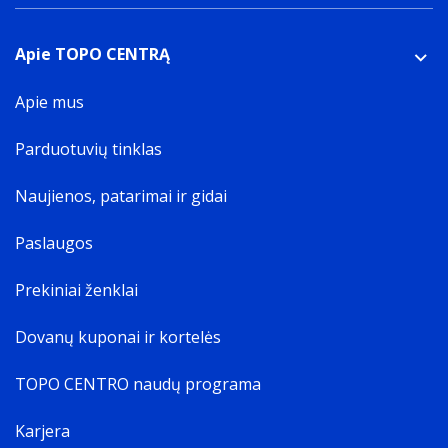
Atsparus poveikiui
Atsparumas vandeniui
Apie TOPO CENTRĄ
Lengvas
Sertifikavimas
Apie mus
EN 1078
Pakuotės turinys
Parduotuvių tinklas
Kiekis pakuotėje
1 vnt
Naujienos, patarimai ir gidai
Paslaugos
Prekiniai ženklai
Dovanų kuponai ir kortelės
TOPO CENTRO naudų programa
Karjera