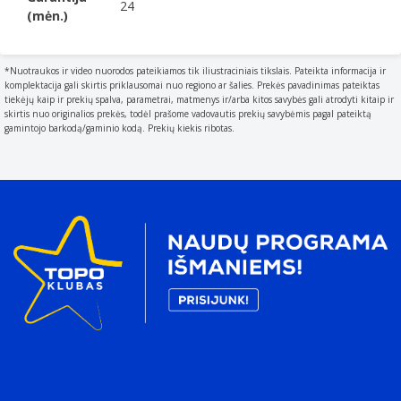
24
Produkto pagrindinė spalva
(mėn.)
Multi spalvos
Apdailos tipas
*Nuotraukos ir video nuorodos pateikiamos tik iliustraciniais tikslais. Pateikta informacija ir
The way that a product is finished e.g. a matt or gloss
komplektacija gali skirtis priklausomai nuo regiono ar šalies. Prekės pavadinimas pateiktas
finish.
tiekėjų kaip ir prekių spalva, parametrai, matmenys ir/arba kitos savybės gali atrodyti kitaip ir
skirtis nuo originalios prekės, todėl prašome vadovautis prekių savybėmis pagal pateiktą
Blizgus
gamintojo barkodą/gaminio kodą. Prekių kiekis ribotas.
Medžiaga
The material from which a thing is or can be made e.g.
wood
Keramika, Akytasis poliestirenas (EPS)
Spalva
Atvaizdas
Savybės
Šalmo antveidis
Vėdinimas
The product has ventilation.
Vėdinimo angų skaičius
15