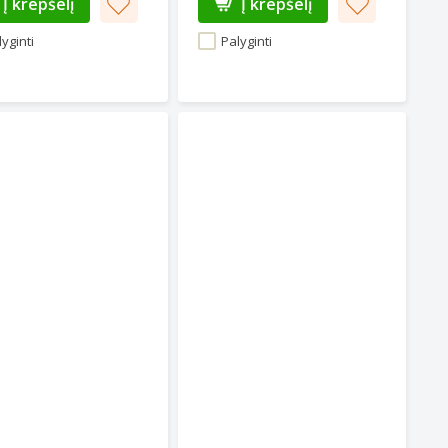
Į krepšelį
Į krepšelį
yginti
Palyginti