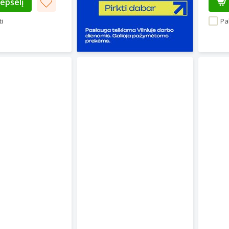
repšelį
i
Pal