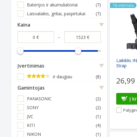
Laikiklis I
Baterijos ir akumuliatoriai
(7)
Tik internetu
Laisvalaikis, griliai, paspirtukai
(7)
Kaina
-
Laikiklis 
Įvertinimas
Strap
ir daugiau
(8)
26,99
Gamintojas
Į k
PANASONIC
(2)
SONY
(2)
Palygint
JVC
(1)
KITI
(4)
NIKON
(1)
Šalmo tvirt