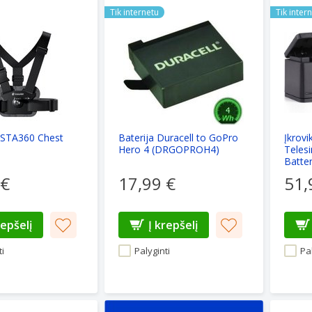
NSTA360 Chest Strap
Baterija Duracell to GoPro Hero 4 (DR
Įkrovikl
Tik internetu
Tik inter
INSTA360 Chest
Baterija Duracell to GoPro
Įkrovi
Hero 4 (DRGOPROH4)
Teles
Batte
/ 6 / 
 €
17,99 €
51,
repšelį
Į krepšelį
i
Palyginti
Pal
inimo aksesuarų rinkinys GoPro skirtas GoPro, DJI, Insta3
Xrec En