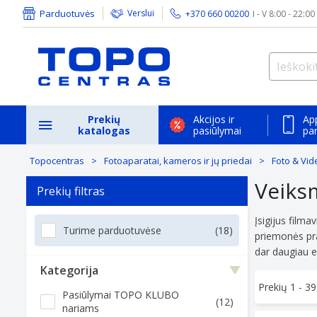
Parduotuvės
Verslui
+370 660 00200
I - V 8:00 - 22:00
Prekių
Akcijos ir
Ap
katalogas
pasiūlymai
pa
Topocentras
Fotoaparatai, kameros ir jų priedai
Foto & Vid
Veiks
Prekių filtras
Įsigijus filma
Turime parduotuvėse
(18)
priemonės pra
dar daugiau e
Kategorija
Prekių 1 -
39
Pasiūlymai TOPO KLUBO
(12)
nariams