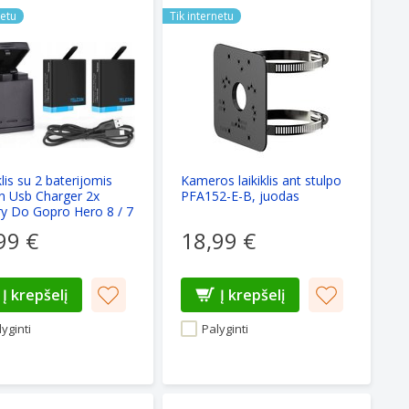
GOPROH4)
is su 2 baterijomis Telesin Usb Charger 2x Battery Do Gopro H
Kameros laikiklis ant stulpo PFA152
netu
Tik internetu
klis su 2 baterijomis
Kameros laikiklis ant stulpo
in Usb Charger 2x
PFA152-E-B, juodas
ry Do Gopro Hero 8 / 7
5 Black
99 €
18,99 €
Į krepšelį
Į krepšelį
yginti
Palyginti
60, SJCam kameroms
doscope / Inspection Camera on Android Usb 5m 5.5mm / A
NATEC Privacy Webcam Cover Crayfi