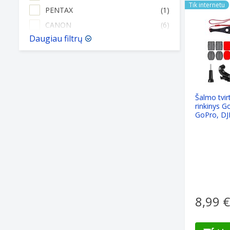
Tik internetu
PENTAX
(1)
CANON
(6)
Daugiau filtrų
Šalmo tvir
rinkinys G
GoPro, DJI
kamerom
8,99 €