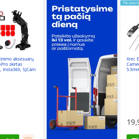
Tik inter
tinimo aksesuarų
Xrec 
oPro skirtas
Camer
, Insta360, SJCam
5.5mm
s
19,