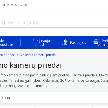
|
VI - VII 9:00 - 17:00
ple
Šok į naujus
Prek
Paslaugos
rduotuvė
namus!
min
eo priedai
Veiksmo kamerų priedai
mo kamerų priedai
vimo kamerą būtina pasirūpinti ir šiam prietaisui skirtais priedais. Mikr
plės filmavimo galimybes. Kiekvienas GoPro kameros turėtojas čia atra
kstremalių gyvenimo akimirkų.
 iš
448