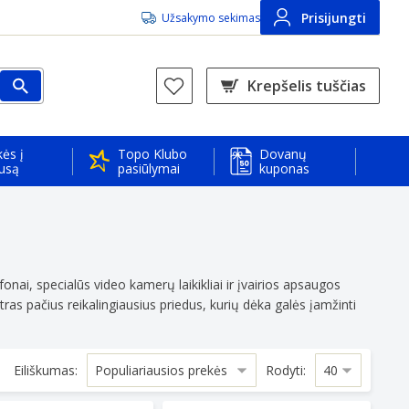
Prisijungti
Užsakymo sekimas
Krepšelis tuščias
ės į
Topo Klubo
Dovanų
usą
pasiūlymai
kuponas
ofonai, specialūs video kamerų laikikliai ir įvairios apsaugos
s pačius reikalingiausius priedus, kurių dėka galės įamžinti
Eiliškumas:
Rodyti: