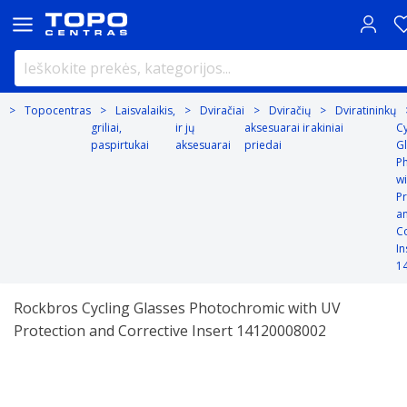
Topocentras
Laisvalaikis,
Dviračiai
Dviračių
Dviratininkų
griliai,
ir jų
aksesuarai ir
akiniai
Cy
paspirtukai
aksesuarai
priedai
G
P
wi
Pr
a
Co
In
1
Rockbros Cycling Glasses Photochromic with UV
Protection and Corrective Insert 14120008002
Previous