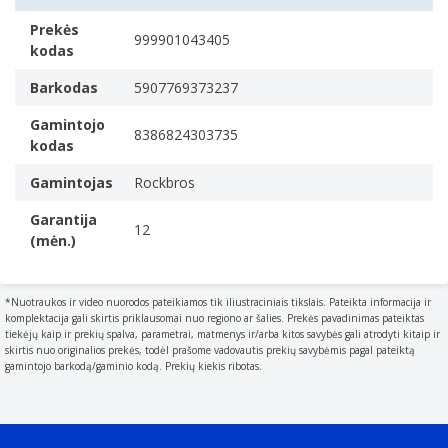
Prekės
999901043405
kodas
Barkodas
5907769373237
Gamintojo
8386824303735
kodas
Gamintojas
Rockbros
Garantija
12
(mėn.)
*Nuotraukos ir video nuorodos pateikiamos tik iliustraciniais tikslais. Pateikta informacija ir
komplektacija gali skirtis priklausomai nuo regiono ar šalies. Prekės pavadinimas pateiktas
tiekėjų kaip ir prekių spalva, parametrai, matmenys ir/arba kitos savybės gali atrodyti kitaip ir
skirtis nuo originalios prekės, todėl prašome vadovautis prekių savybėmis pagal pateiktą
gamintojo barkodą/gaminio kodą. Prekių kiekis ribotas.