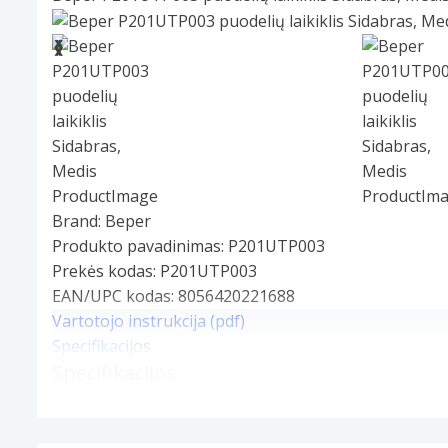
Slide 1 of 10
❮
❯
Brand:
Beper
Produkto pavadinimas:
P201UTP003
Prekės kodas:
P201UTP003
EAN/UPC kodas:
8056420221688
Vartotojo instrukcija (pdf)
Specifikacijos
Specifikacijos
Savybės
Produkto spalva