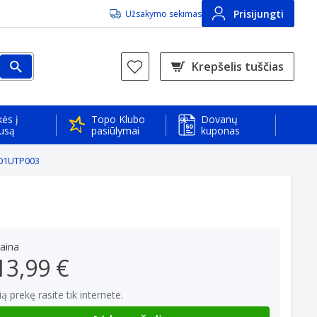
Prisijungti
Užsakymo sekimas
Krepšelis tuščias
ės į
Topo Klubo
Dovanų
usą
pasiūlymai
kuponas
201UTP003
aina
13,99 €
ią prekę rasite tik internete.