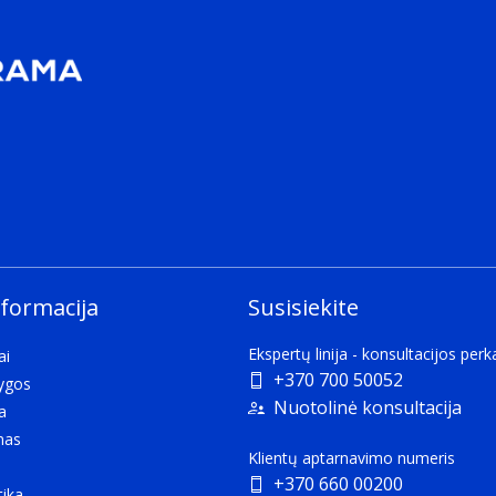
ther.
ging.
aging.
nformacija
Susisiekite
Ekspertų linija - konsultacijos per
ai
+370 700 50052
lygos
Nuotolinė konsultacija
a
mas
Klientų aptarnavimo numeris
+370 660 00200
tika