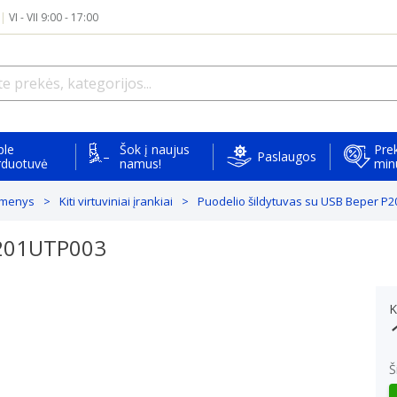
|
VI - VII 9:00 - 17:00
ple
Šok į naujus
Prek
Paslaugos
rduotuvė
namus!
min
ikmenys
Kiti virtuviniai įrankiai
Puodelio šildytuvas su USB Beper P
P201UTP003
K
Š