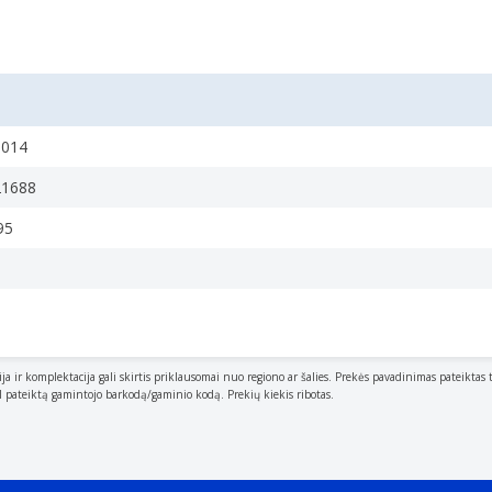
0014
21688
95
o side.
g.
ija ir komplektacija gali skirtis priklausomai nuo regiono ar šalies. Prekės pavadinimas pateiktas 
al pateiktą gamintojo barkodą/gaminio kodą. Prekių kiekis ribotas.
r from base to top.