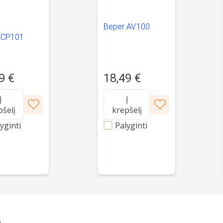
Beper AV.100
ACP101
9 €
18,49 €
Į
Į
pšelį
krepšelį
yginti
Palyginti
s