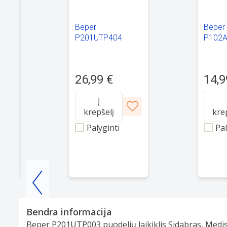
Beper
Beper
P201UTP404
P102
26,99 €
14,9
Į
krepšelį
kre
Palyginti
Pal
Item
1
Bendra informacija
of
Beper P201UTP003 puodelių laikiklis Sidabras, Medi
25