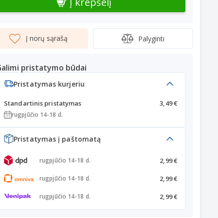
Į krepšelį
Į norų sąrašą
Palyginti
alimi pristatymo būdai
Pristatymas kurjeriu
Standartinis pristatymas
3,49 €
rugpjūčio 14-18 d.
Pristatymas į paštomatą
2,99 €
rugpjūčio 14-18 d.
2,99 €
rugpjūčio 14-18 d.
2,99 €
rugpjūčio 14-18 d.