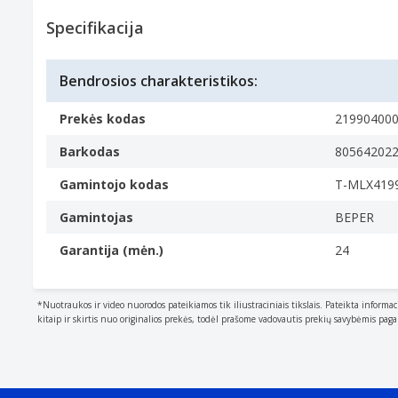
The colour e.g. red, blue, green, black, white.
Sidabras, Medis
Specifikacija
Montavimo tipas
Type of mounting e.g. wall mounting.
Bendrosios charakteristikos:
Laisvai stovintis
Kiekis pakuotėje
Prekės kodas
21990400
1 vnt
Barkodas
80564202
Svoris ir matmenys
Plotis
Gamintojo kodas
T-MLX419
The measurement or extent of something from side t
Gamintojas
BEPER
102 mm
Ilgis
Garantija (mėn.)
24
The distance from the front to the back of somethin
102 mm
*Nuotraukos ir video nuorodos pateikiamos tik iliustraciniais tikslais. Pateikta informac
Aukštis
kitaip ir skirtis nuo originalios prekės, todėl prašome vadovautis prekių savybėmis pag
The measurement of the product from head to foot o
17 mm
Pakuotės duomenys