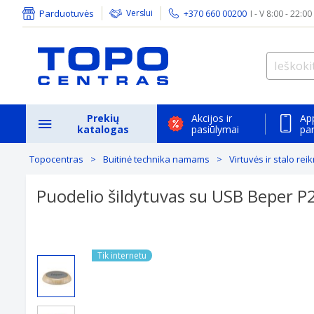
Parduotuvės
Verslui
+370 660 00200
I - V 8:00 - 22:00
Prekių
Akcijos ir
Ap
katalogas
pasiūlymai
pa
Topocentras
Buitinė technika namams
Virtuvės ir stalo re
Puodelio šildytuvas su USB Beper 
Previous
Tik internetu