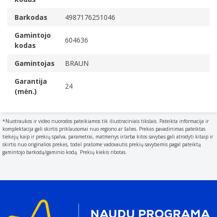
Ilgio žingsnių skaičius
Barkodas
4987176251046
The number of different lengths that the device can
use.
Gamintojo
604636
kodas
17
Minimalus plaukų ilgis
Gamintojas
BRAUN
3 mm
Garantija
Didžiausias plaukų ilgis
24
(mėn.)
3,5 cm
Tinka
Who can use the product
*Nuotraukos ir video nuorodos pateikiamos tik iliustraciniais tikslais. Pateikta informacija ir
komplektacija gali skirtis priklausomai nuo regiono ar šalies. Prekės pavadinimas pateiktas
Galvutė
tiekėjų kaip ir prekių spalva, parametrai, matmenys ir/arba kitos savybės gali atrodyti kitaip ir
Tinka visam kūnui
skirtis nuo originalios prekės, todėl prašome vadovautis prekių savybėmis pagal pateiktą
gamintojo barkodą/gaminio kodą. Prekių kiekis ribotas.
The device can be used over the entire body e.g. to
remove leg hair.
Ergonomija
Ergonomška rankena
Guminis užčiuopimas