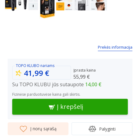
Next
Prekės informacija
TOPO KLUBO
nariams
Įprasta kaina
41,99 €
55,99 €
Su TOPO KLUBU jūs sutaupote
14,00 €
Fizinėse parduotuvėse kaina gali skirtis.
Į krepšelį
Į norų sąrašą
Palyginti