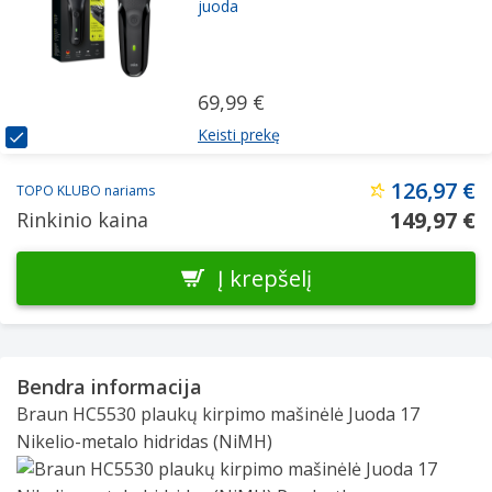
juoda
69,99 €
Keisti prekę
126,97 €
TOPO KLUBO nariams
149,97 €
Rinkinio kaina
Į krepšelį
Bendra informacija
Braun HC5530 plaukų kirpimo mašinėlė Juoda 17
Nikelio-metalo hidridas (NiMH)