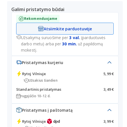
Galimi pristatymo būdai
Rekomenduojame
Atsiimkite parduotuvėje
Užsakymą suruošime per
3 val.
(parduotuvės
darbo metu) arba per
30 min.
už papildomą
mokestį.
Pristatymas kurjeriu
Rytoj
Vilniuje
5,99 €
Užsakius šiandien
Standartinis pristatymas
3,49 €
rugpjūčio 10-12 d.
Pristatymas į paštomatą
Rytoj
Vilniuje
3,99 €