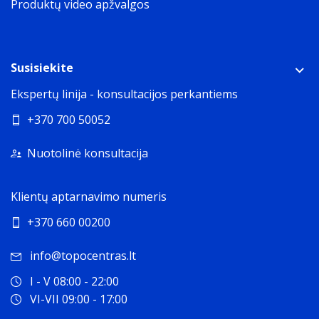
Produktų video apžvalgos
62 mm
Paketo svoris
Weight of the packaged product.
420 g
Susisiekite
Pakuotės tipas
The type of product package e.g. box.
Ekspertų linija - konsultacijos perkantiems
Box
+370 700 50052
Pakuotės turinys
Valymo šepetėlis
Nuotolinė konsultacija
Plaukų šepetys
Įkroviklis
Klientų aptarnavimo numeris
Šukų skaičius
2
+370 660 00200
Baterija
Baterijos technologija
info@topocentras.lt
The type of battery in the device
I - V 08:00 - 22:00
Nikelio-metalo hidridas (NiMH)
VI-VII 09:00 - 17:00