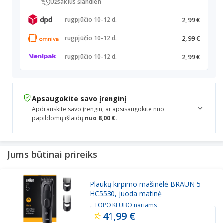
Užsakius šiandien
2,99 €
rugpjūčio 10-12 d.
2,99 €
rugpjūčio 10-12 d.
2,99 €
rugpjūčio 10-12 d.
Apsaugokite savo įrenginį
Apdrauskite savo įrenginį ar apsisaugokite nuo
papildomų išlaidų
nuo 8,00 €.
Jums būtinai prireiks
Plaukų kirpimo mašinėlė BRAUN 5
HC5530, juoda matinė
TOPO KLUBO nariams
41,99 €