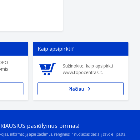
Kaip apsipirkti?
TOPO
Sužinokite, kaip apsipirkti
omis
www.topocentras.lt.
Plačiau
ERIAUSIUS pasiūlymus pirmas!
cijas, informaciją apie žaidimus, renginius ir nuolaidas tiesiai į savo el. paštą.