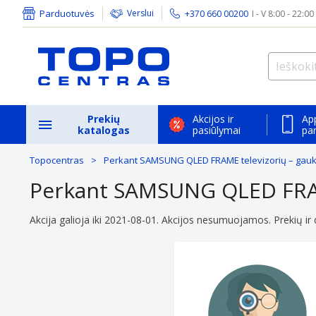
Parduotuvės
Verslui
+370 660 00200
I - V 8:00 - 22:00
Prekių
Akcijos ir
Ap
katalogas
pasiūlymai
pa
Topocentras
Perkant SAMSUNG QLED FRAME televizorių – ga
Perkant SAMSUNG QLED FRA
Akcija galioja iki 2021-08-01. Akcijos nesumuojamos. Prekių ir do