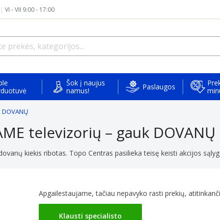
|
VI - VII 9:00 - 17:00
ple
Šok į naujus
Prek
Paslaugos
rduotuvė
namus!
min
uk DOVANŲ
ME televizorių – gauk DOVANŲ
vanų kiekis ribotas. Topo Centras pasilieka teisę keisti akcijos sąlygas
Apgailestaujame, tačiau nepavyko rasti prekių, atitinkančių
Klausti specialisto