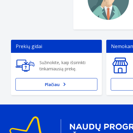
Prekių gidai
Nemokama
Sužinokite, kaip išsirinkti
tinkamiausią prekę.
Plačiau