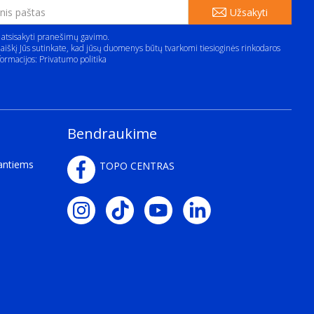
Užsakyti
 atsisakyti pranešimų gavimo.
aiškį Jūs sutinkate, kad jūsų duomenys būtų tvarkomi tiesioginės rinkodaros
formacijos:
Privatumo politika
Bendraukime
kantiems
TOPO CENTRAS