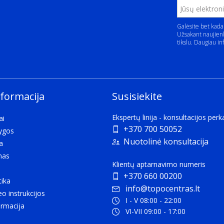
Galėsite bet kada
Užsakant naujienl
tikslu. Daugiau in
nformacija
Susisiekite
Ekspertų linija - konsultacijos per
ai
+370 700 50052
lygos
Nuotolinė konsultacija
a
mas
Klientų aptarnavimo numeris
+370 660 00200
tika
info@topocentras.lt
eo instrukcijos
I - V 08:00 - 22:00
rmacija
VI-VII 09:00 - 17:00