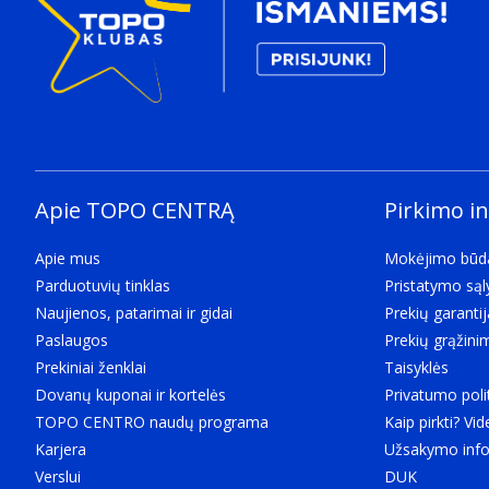
Apie TOPO CENTRĄ
Pirkimo i
Apie mus
Mokėjimo būd
Parduotuvių tinklas
Pristatymo są
Naujienos, patarimai ir gidai
Prekių garantij
Paslaugos
Prekių grąžini
Prekiniai ženklai
Taisyklės
Dovanų kuponai ir kortelės
Privatumo poli
TOPO CENTRO naudų programa
Kaip pirkti? Vid
Karjera
Užsakymo info
Verslui
DUK