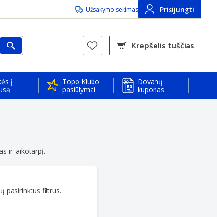
Prisijungti
Užsakymo sekimas
Krepšelis tuščias
ės į
Topo Klubo
Dovanų
usą
pasiūlymai
kuponas
 ir laikotarpį.
 pasirinktus filtrus.