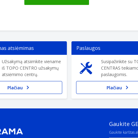
s atsiėmimas
Paslaugos
Užsakymą atsiimkite viename
Susipažinkite su 
iš TOPO CENTRO užsakymų
CENTRAS teikiam
atsiėmimo centrų.
paslaugomis.
Plačiau
Plačiau
Gaukite G
Gaukite karštas ak