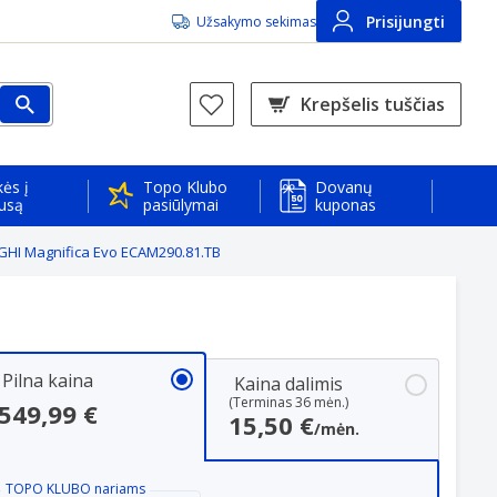
Prisijungti
Užsakymo sekimas
Krepšelis tuščias
ės į
Topo Klubo
Dovanų
usą
pasiūlymai
kuponas
GHI Magnifica Evo ECAM290.81.TB
Pilna kaina
Kaina dalimis
(Terminas 36 mėn.)
549,99 €
15,50 €
/mėn.
TOPO KLUBO
nariams