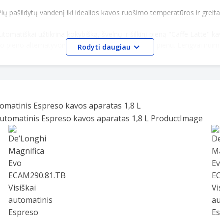
 pašildytų vandenį iki idealios kavos ruošimo temperatūros ir greitai
omatiškai užtikrina kokybišką, švelnų ir šilkinį pieną "Caffe Latte" kavai
no pieno alternatyvomis, pavyzdžiui, avižų ar sojų pienu. Lengvai nui
Rodyti daugiau
 apšviestą jutiklinį spalvotą valdymo piktogramą, kuri palengvina nau
atinis išsijungimas, taip pat automatinė skalavimo ir valymo programa
ima lengvai nuimti, kad būtų lengviau atlikti techninę priežiūrą, o pie
omatinis Espreso kavos aparatas 1,8 L