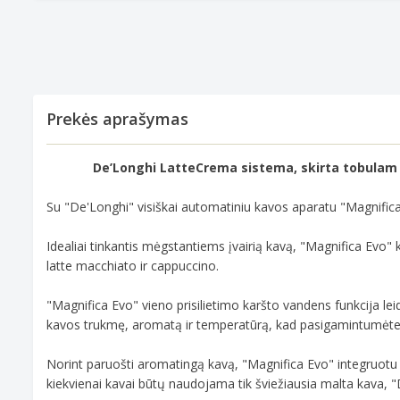
Prekės aprašymas
De’Longhi LatteCrema sistema, skirta tobulam m
Su "De'Longhi" visiškai automatiniu kavos aparatu "Magnifi
Idealiai tinkantis mėgstantiems įvairią kavą, "Magnifica Evo" 
latte macchiato ir cappuccino.
"Magnifica Evo" vieno prisilietimo karšto vandens funkcija lei
kavos trukmę, aromatą ir temperatūrą, kad pasigamintumėte 
Norint paruošti aromatingą kavą, "Magnifica Evo" integruotu m
kiekvienai kavai būtų naudojama tik šviežiausia malta kava, 