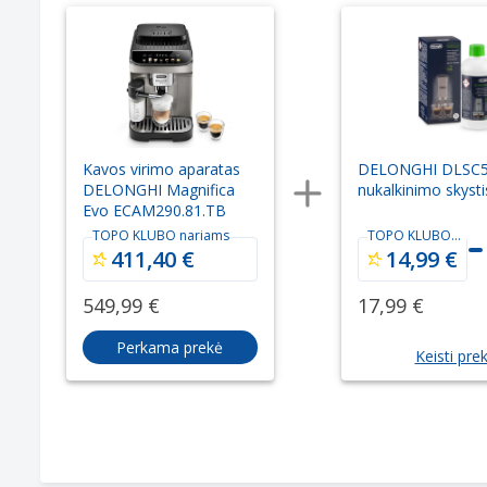
Kavos virimo aparatas
DELONGHI DLSC
DELONGHI Magnifica
nukalkinimo skysti
Evo ECAM290.81.TB
TOPO KLUBO nariams
TOPO KLUBO
nariams
411,40 €
14,99 €
549,99 €
17,99 €
Perkama prekė
Keisti pre