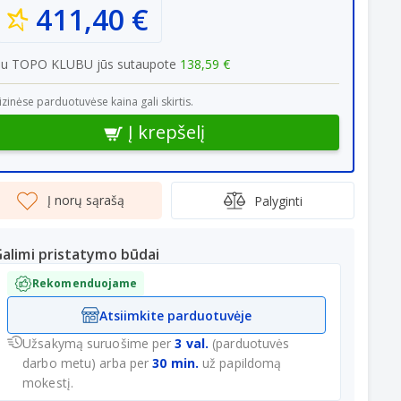
411,40 €
Su TOPO KLUBU jūs sutaupote
138,59 €
izinėse parduotuvėse kaina gali skirtis.
Į krepšelį
Į norų sąrašą
Palyginti
alimi pristatymo būdai
Rekomenduojame
Atsiimkite parduotuvėje
Užsakymą suruošime per
3 val.
(parduotuvės
darbo metu) arba per
30 min.
už papildomą
mokestį.