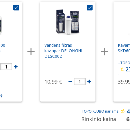
500
Vandens filtras
Kavam
s
kav.apar.DELONGHI
SKD6
DLSC002
TOPO
1
2
10,99 €
39,9
1
kę
4
TOPO KLUBO nariams
6
Rinkinio kaina