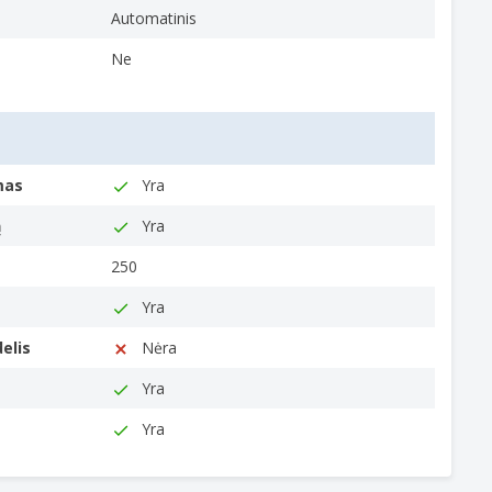
Automatinis
Ne
 higieną
mas
Yra
ą
Yra
250
Yra
elis
Nėra
Yra
Yra