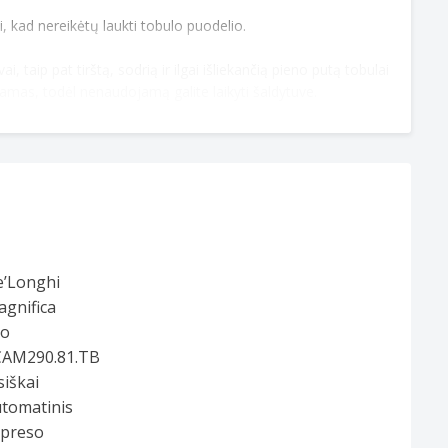
, kad nereikėtų laukti tobulo puodelio.
, taip pat tirštą, sodrią ir ilgai išliekančią pieno putą tobulai
mamas, todėl nenaudojamą galite laikyti šaldytuve.
dojimą.
, sukurta tam, kad kavos aparatas būtų geriausios būklės.
no kavinuką galima plauti indaplovėje.