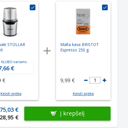
alė STOLLAR
Malta kava BRISTOT
00
Espresso 250 g.
 KLUBO nariams
7,66 €
9 €
9,99 €
1
Keisti prekę
Keisti prekę
75,03 €
Į krepšelį
28,95 €