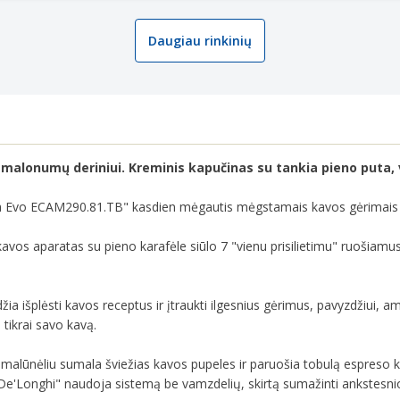
Daugiau rinkinių
alonumų deriniui. Kreminis kapučinas su tankia pieno puta, vi
ca Evo ECAM290.81.TB" kasdien mėgautis mėgstamais kavos gėrimais 
kavos aparatas su pieno karafėle siūlo 7 "vienu prisilietimu" ruošiamu
džia išplėsti kavos receptus ir įtraukti ilgesnius gėrimus, pavyzdžiui
tikrai savo kavą.
alūnėliu sumala šviežias kavos pupeles ir paruošia tobulą espreso kavą
"De'Longhi" naudoja sistemą be vamzdelių, skirtą sumažinti ankstesni