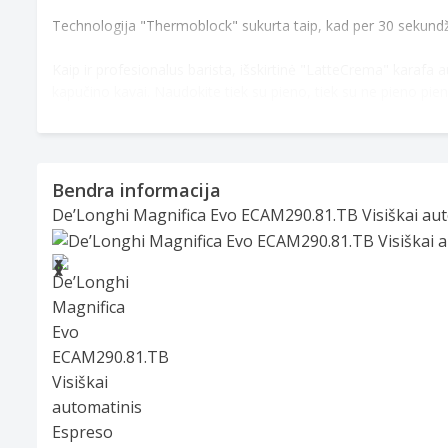
Technologija "Thermoblock" sukurta taip, kad per 30 sekundžių
Kaip ir profesionalus barista, išskirtinė "LatteCrema" karafa aut
kapučino kavai. Naudokite tiek su pieno, tiek su ne pieno pie
"Magnifica Evo" pasižymi aukščiausios kokybės apdaila ir turi
Galiausiai "Magnifica Evo" lengva prižiūrėti. Jame yra autom
Bendra informacija
Vandens talpyklą, lašėjimo padėklą ir kavos virimo įrenginį gal
De’Longhi Magnifica Evo ECAM290.81.TB Visiškai aut
Slide 1 of 5
❮
❯