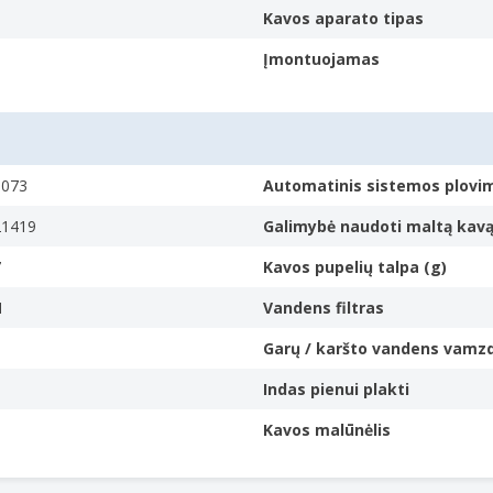
perated.
uodeliui
Kavos aparato tipas
Įmontuojamas
ndaplovėje plaunamu tinkleliu, užtikrinančiu maksimalų patvarumą ir
.
0073
Automatinis sistemos plovi
21419
Galimybė naudoti maltą kav
7
Kavos pupelių talpa (g)
I
Vandens filtras
Garų / karšto vandens vamzd
Indas pienui plakti
Kavos malūnėlis