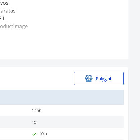
Palyginti
1450
15
u, vidutinės ar žemos temperatūros gėrimu
Yra