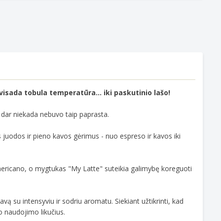
sada tobula temperatūra... iki paskutinio lašo!
dar niekada nebuvo taip paprasta.
s juodos ir pieno kavos gėrimus - nuo espreso ir kavos iki
, americano, o mygtukas "My Latte" suteikia galimybę koreguoti
 su intensyviu ir sodriu aromatu. Siekiant užtikrinti, kad
o naudojimo likučius.