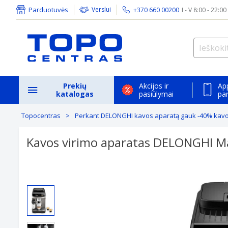
Parduotuvės
Verslui
+370 660 00200
I - V 8:00 - 22:00
Prekių
Akcijos ir
Ap
katalogas
pasiūlymai
pa
Topocentras
Perkant DELONGHI kavos aparatą gauk -40% kav
Kavos virimo aparatas DELONGHI M
Previous