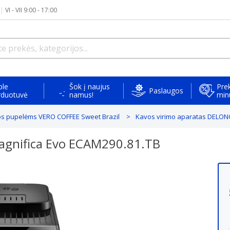
|
VI - VII 9:00 - 17:00
ple
Šok į naujus
Prek
Paslaugos
rduotuvė
namus!
min
os pupelėms VERO COFFEE Sweet Brazil
Kavos virimo aparatas DELON
agnifica Evo ECAM290.81.TB