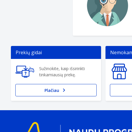
Prekių gidai
Nemokama
Sužinokite, kaip išsirinkti
tinkamiausią prekę.
Plačiau