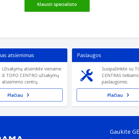
Klausti specialisto
s atsiėmimas
Paslaugos
Užsakymą atsiimkite viename
Susipažinkite su 
iš TOPO CENTRO užsakymų
CENTRAS teikiam
atsiėmimo centrų.
paslaugomis.
Plačiau
Plačiau
Gaukite G