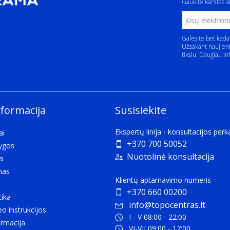
Gaukite karštas ak
Galėsite bet kada
Užsakant naujienl
tikslu. Daugiau in
nformacija
Susisiekite
Ekspertų linija - konsultacijos per
ai
+370 700 50052
lygos
Nuotolinė konsultacija
a
mas
Klientų aptarnavimo numeris
+370 660 00200
tika
info@topocentras.lt
eo instrukcijos
I - V 08:00 - 22:00
rmacija
VI-VII 09:00 - 17:00