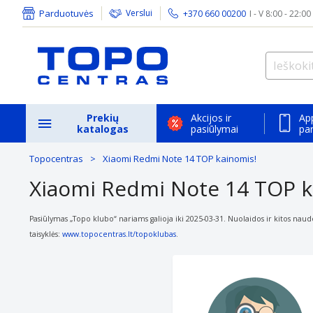
Parduotuvės
Verslui
+370 660 00200
I - V 8:00 - 22:00
Prekių
Akcijos ir
Ap
katalogas
pasiūlymai
pa
Topocentras
Xiaomi Redmi Note 14 TOP kainomis!
Xiaomi Redmi Note 14 TOP k
Pasiūlymas „Topo klubo“ nariams galioja iki 2025-03-31. Nuolaidos ir kitos naud
taisyklės:
www.topocentras.lt/topoklubas
.