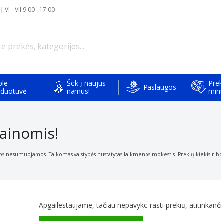
|
VI - VII 9:00 - 17:00
ple
Šok į naujus
Prek
Paslaugos
rduotuvė
namus!
min
ainomis!
os nesumuojamos. Taikomas valstybės nustatytas laikmenos mokestis. Prekių kiekis ribota
Apgailestaujame, tačiau nepavyko rasti prekių, atitinkančių