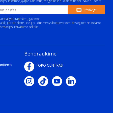
cijas, informaciją apie žaidimus, renginius ir nuolaidas tiesiai į savo el. paštą.
Užsakyti
 atsisakyti pranešimų gavimo.
aiškį Jūs sutinkate, kad jūsų duomenys būtų tvarkomi tiesioginės rinkodaros
formacijos:
Privatumo politika
Bendraukime
kantiems
TOPO CENTRAS