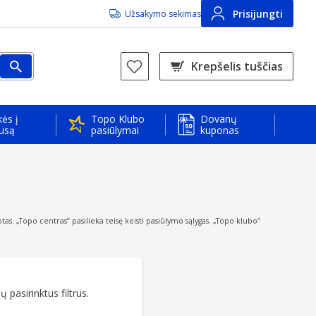
Prisijungti
Užsakymo sekimas
Krepšelis tuščias
ės į
Topo Klubo
Dovanų
usą
pasiūlymai
kuponas
s. „Topo centras“ pasilieka teisę keisti pasiūlymo sąlygas. „Topo klubo“
 pasirinktus filtrus.