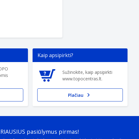
Kaip apsipirkti?
TOPO
Sužinokite, kaip apsipirkti
omis
www.topocentras.lt.
Plačiau
ERIAUSIUS pasiūlymus pirmas!