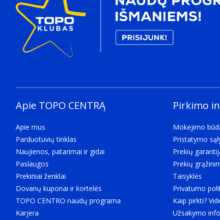
Apie TOPO CENTRĄ
Pirkimo i
Apie mus
Mokėjimo būd
Parduotuvių tinklas
Pristatymo są
Naujienos, patarimai ir gidai
Prekių garantij
Paslaugos
Prekių grąžini
Prekiniai ženklai
Taisyklės
Dovanų kuponai ir kortelės
Privatumo poli
TOPO CENTRO naudų programa
Kaip pirkti? Vid
Karjera
Užsakymo info