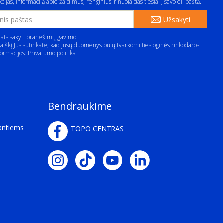
cijas, informaciją apie žaidimus, renginius ir nuolaidas tiesiai į savo el. paštą.
Užsakyti
 atsisakyti pranešimų gavimo.
aiškį Jūs sutinkate, kad jūsų duomenys būtų tvarkomi tiesioginės rinkodaros
formacijos:
Privatumo politika
Bendraukime
kantiems
TOPO CENTRAS