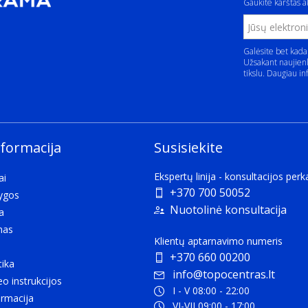
Gaukite karštas ak
Galėsite bet kada
Užsakant naujienl
tikslu. Daugiau in
nformacija
Susisiekite
Ekspertų linija - konsultacijos per
ai
+370 700 50052
lygos
Nuotolinė konsultacija
a
mas
Klientų aptarnavimo numeris
+370 660 00200
tika
info@topocentras.lt
eo instrukcijos
I - V 08:00 - 22:00
rmacija
VI-VII 09:00 - 17:00