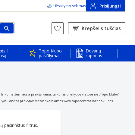
Prisijungti
Užsakymo sekimas
Krepšelis tuščias
ės į
Topo Klubo
Dovanų
usą
pasiūlymai
kuponas
a“ laikoma žemiausia prekės kaina, taikoma prekybos vietose ne „Topo klubo“
yvaujančios prekybos vietos skelbiamos www.topocentras.lt/topoklubas
 pasirinktus filtrus.