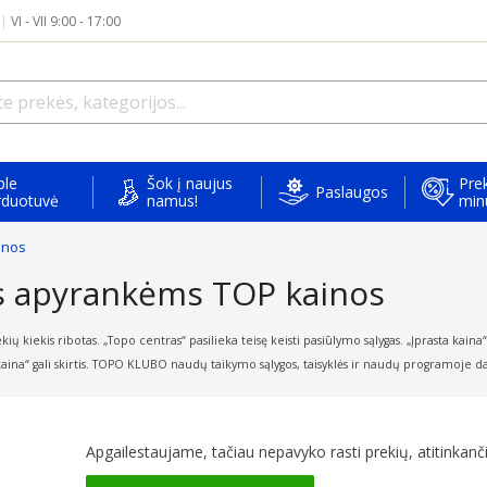
|
VI - VII 9:00 - 17:00
ple
Šok į naujus
Prek
Paslaugos
rduotuvė
namus!
min
inos
s apyrankėms TOP kainos
ų kiekis ribotas. „Topo centras“ pasilieka teisę keisti
pasiūlymo sąlygas. „Įprasta kain
aina“ gali skirtis. TOPO KLUBO naudų taikymo sąlygos, taisyklės ir naudų
programoje dal
Apgailestaujame, tačiau nepavyko rasti prekių, atitinkančių