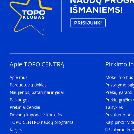
Apie TOPO CENTRĄ
Pirkimo i
Apie mus
Mokėjimo būd
Parduotuvių tinklas
Pristatymo są
Naujienos, patarimai ir gidai
Prekių garantij
Paslaugos
Prekių grąžini
Prekiniai ženklai
Taisyklės
Dovanų kuponai ir kortelės
Privatumo poli
TOPO CENTRO naudų programa
Kaip pirkti? Vid
Karjera
Užsakymo info