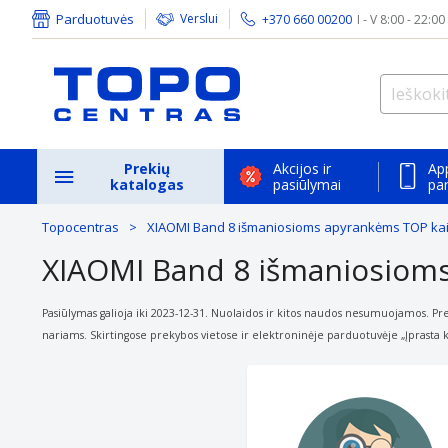
Parduotuvės
Verslui
+370 660 00200
I - V 8:00 - 22:00
Prekių
Akcijos ir
Ap
katalogas
pasiūlymai
pa
Topocentras
XIAOMI Band 8 išmaniosioms apyrankėms TOP ka
XIAOMI Band 8 išmaniosiom
Pasiūlymas galioja iki 2023-12-31. Nuolaidos ir kitos naudos nesumuojamos. Preki
nariams. Skirtingose
prekybos vietose ir elektroninėje parduotuvėje „Įprasta k