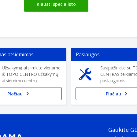
Klausti specialisto
s atsiėmimas
Paslaugos
Užsakymą atsiimkite viename
Susipažinkite su 
iš TOPO CENTRO užsakymų
CENTRAS teikiam
atsiėmimo centrų.
paslaugomis.
Plačiau
Plačiau
Gaukite G