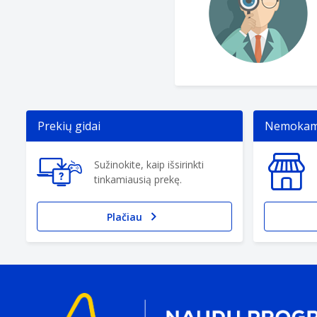
Prekių gidai
Nemokama
Sužinokite, kaip išsirinkti
tinkamiausią prekę.
Plačiau