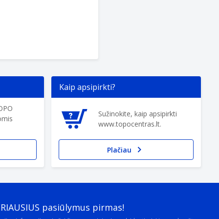
Kaip apsipirkti?
TOPO
Sužinokite, kaip apsipirkti
omis
www.topocentras.lt.
Plačiau
ERIAUSIUS pasiūlymus pirmas!