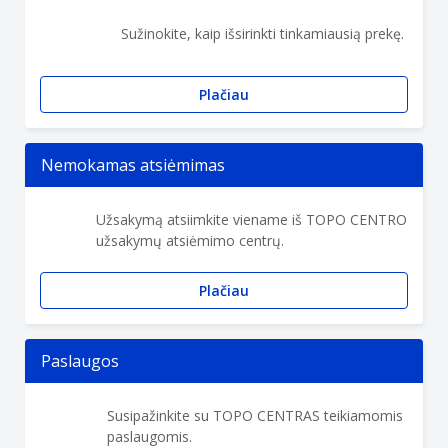
Sužinokite, kaip išsirinkti tinkamiausią prekę.
Plačiau
Nemokamas atsiėmimas
Užsakymą atsiimkite viename iš TOPO CENTRO
užsakymų atsiėmimo centrų.
Plačiau
Paslaugos
Susipažinkite su TOPO CENTRAS teikiamomis
paslaugomis.