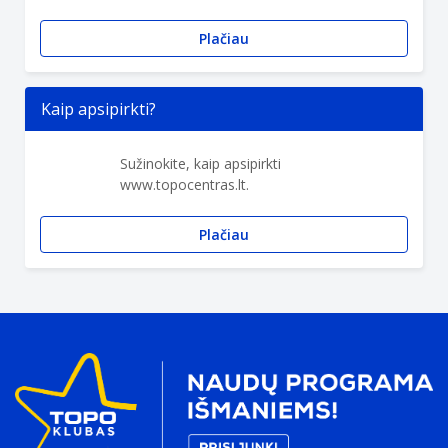
Plačiau
Kaip apsipirkti?
Sužinokite, kaip apsipirkti
www.topocentras.lt.
Plačiau