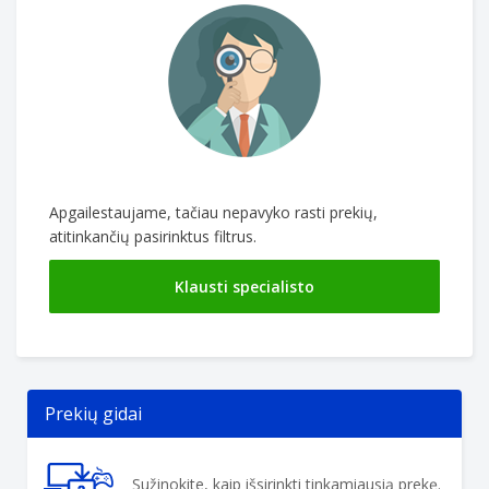
Apgailestaujame, tačiau nepavyko rasti prekių,
atitinkančių pasirinktus filtrus.
Klausti specialisto
Prekių gidai
Sužinokite, kaip išsirinkti tinkamiausią prekę.