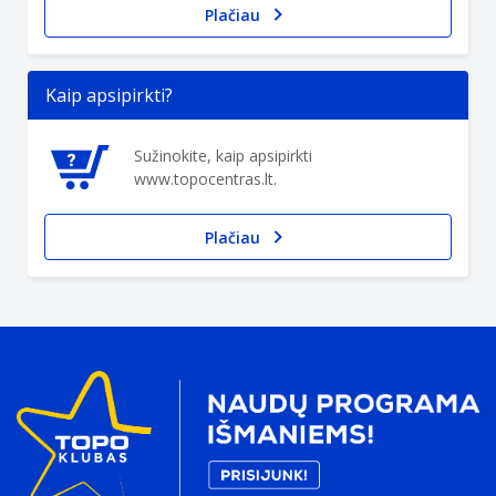
Plačiau
Kaip apsipirkti?
Sužinokite, kaip apsipirkti
www.topocentras.lt.
Plačiau