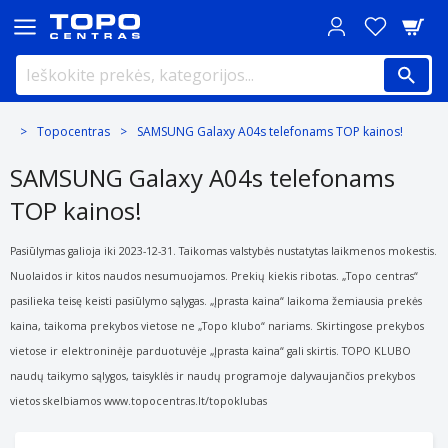
Topocentras
SAMSUNG Galaxy A04s telefonams TOP kainos!
SAMSUNG Galaxy A04s telefonams
TOP kainos!
Pasiūlymas galioja iki 2023-12-31. Taikomas valstybės nustatytas laikmenos mokestis.
Nuolaidos ir kitos naudos nesumuojamos. Prekių kiekis ribotas. „Topo centras“
pasilieka teisę keisti
pasiūlymo sąlygas. „Įprasta kaina“ laikoma žemiausia prekės
kaina, taikoma prekybos vietose ne „Topo klubo“ nariams. Skirtingose
prekybos
vietose ir elektroninėje parduotuvėje „Įprasta kaina“ gali skirtis. TOPO KLUBO
naudų taikymo sąlygos, taisyklės ir naudų
programoje dalyvaujančios prekybos
vietos skelbiamos www.topocentras.lt/topoklubas