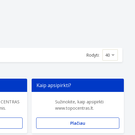
Rodyti:
Kaip apsipirkti?
O CENTRAS
Sužinokite, kaip apsipirkti
is.
www.topocentras.lt.
Plačiau