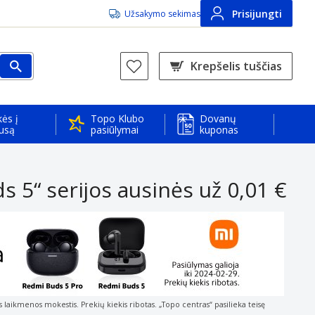
Prisijungti
Užsakymo sekimas
Krepšelis tuščias
ės į
Topo Klubo
Dovanų
usą
pasiūlymai
kuponas
s 5“ serijos ausinės už 0,01 €
 laikmenos mokestis. Prekių kiekis ribotas. „Topo centras“ pasilieka teisę