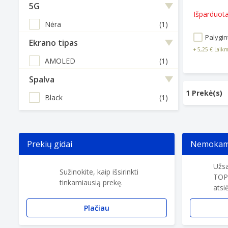
5G
Išparduot
Nėra
(1)
Palygint
Ekrano tipas
+
5,25 €
Laikm
AMOLED
(1)
Spalva
1 Prekė(s)
Black
(1)
Prekių gidai
Nemokama
Užsa
Sužinokite, kaip išsirinkti
TOP
tinkamiausią prekę.
atsi
Plačiau