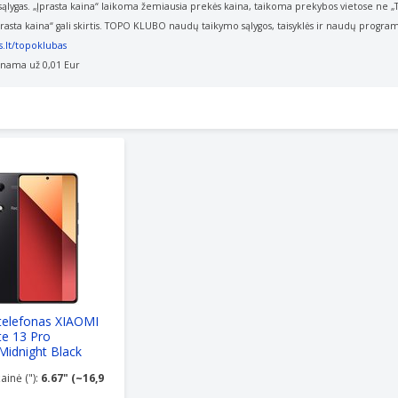
ąlygas. „Įprasta kaina“ laikoma žemiausia prekės kaina, taikoma prekybos vietose ne 
asta kaina“ gali skirtis. TOPO KLUBO naudų taikymo sąlygos, taisyklės ir naudų
programo
.lt/topoklubas
unama už 0,01 Eur
elefonas XIAOMI Redmi Note 13 Pro 8+256GB Midnight Blac
 telefonas XIAOMI
e 13 Pro
idnight Black
ainė ("):
6.67" (~16,9 cm)