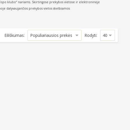
„Topo klubo“ nariams. Skirtingose
prekybos vietose ir elektroninėje
je dalyvaujančios prekybos vietos skelbiamos
Eiliškumas:
Rodyti:
k