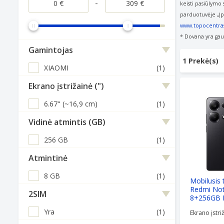
-
keisti
pasiūlymo s
parduotuvėje „Įpr
www.topocentras
* Dovana yra ga
Gamintojas
1 Prekė(s)
XIAOMI
(1)
Mobilusis t
Ekrano įstrižainė (")
6.67" (~16,9 cm)
(1)
Vidinė atmintis (GB)
256 GB
(1)
Atmintinė
8 GB
(1)
Mobilusis
Redmi Not
2SIM
8+256GB M
Yra
(1)
Ekrano įstriž