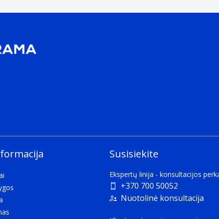
nformacija
Susisiekite
Ekspertų linija - konsultacijos per
ai
+370 700 50052
lygos
Nuotolinė konsultacija
a
mas