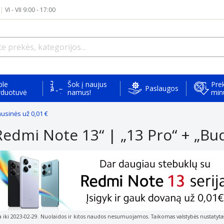
|
VI - VII 9:00 - 17:00
ple
Šok į naujus
Prek
Paslaugos
rduotuvė
namus!
min
ausinės už 0,01 €
Redmi Note 13“ | „13 Pro“ + „Bud
a iki 2023-02-29. Nuolaidos ir kitos naudos nesumuojamos. Taikomas valstybės nustatytas