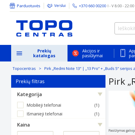
Parduotuvės
Verslui
+370 660 00200
I - V 8:00 - 22:00
Prekių
Akcijos ir
Ap
katalogas
pasiūlymai
pa
Topocentras
Pirk „Redmi Note 13“ | „13 Pro“ + „Buds 5“ serijos 
Pirk „
Prekių filtras
Kategorija
Mobilieji telefonai
(1)
Išmanieji telefonai
(1)
Kaina
Pasiūlymas galioj