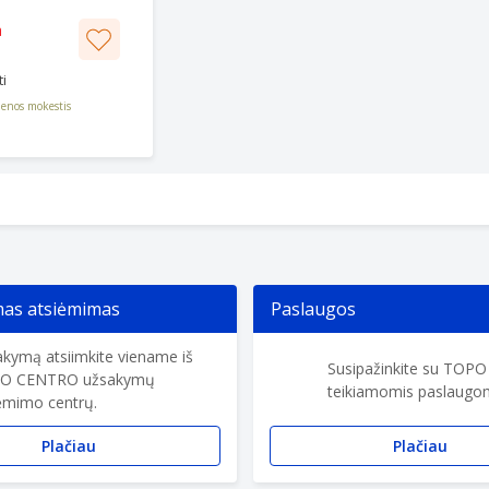
a
i
enos mokestis
s atsiėmimas
Paslaugos
kymą atsiimkite viename iš
Susipažinkite su TOP
O CENTRO užsakymų
teikiamomis paslaugom
ėmimo centrų.
Plačiau
Plačiau