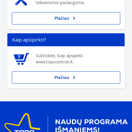
teikiamomis paslaugomis.
Plačiau
Kaip apsipirkti?
Sužinokite, kaip apsipirkti
www.topocentras.lt.
Plačiau