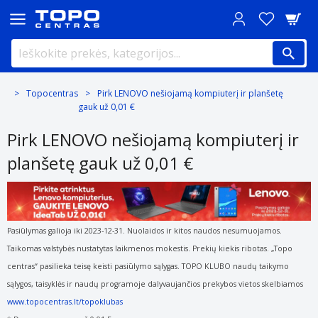
Topocentras
Pirk LENOVO nešiojamą kompiuterį ir planšetę
gauk už 0,01 €
Pirk LENOVO nešiojamą kompiuterį ir
planšetę gauk už 0,01 €
Pasiūlymas galioja iki 2023-12-31. Nuolaidos ir kitos naudos nesumuojamos.
Taikomas valstybės nustatytas laikmenos mokestis. Prekių kiekis ribotas. „Topo
centras“ pasilieka teisę keisti
pasiūlymo sąlygas. TOPO KLUBO naudų taikymo
sąlygos, taisyklės ir naudų programoje dalyvaujančios prekybos vietos skelbiamos
www.topocentras.lt/topoklubas