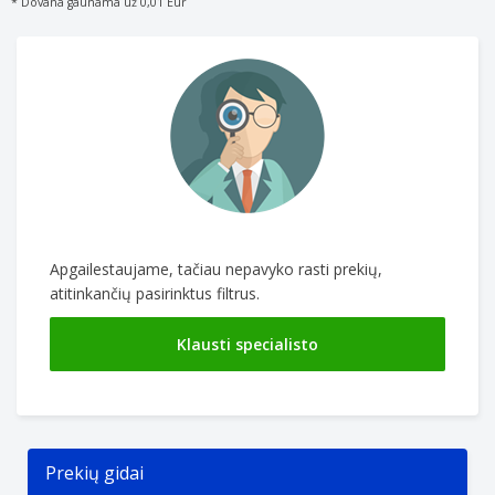
* Dovana gaunama už 0,01 Eur
Apgailestaujame, tačiau nepavyko rasti prekių,
atitinkančių pasirinktus filtrus.
Klausti specialisto
Prekių gidai