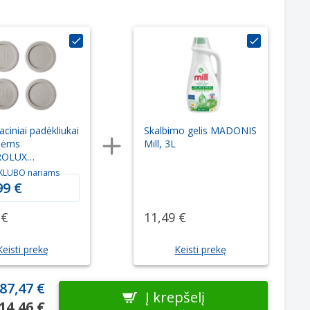
aciniai padėkliukai
Skalbimo gelis MADONIS
klėms
Mill, 3L
ROLUX
02 4vnt.
KLUBO nariams
99 €
 €
11,49 €
Keisti prekę
Keisti prekę
87,47 €
Į krepšelį
14,46 €