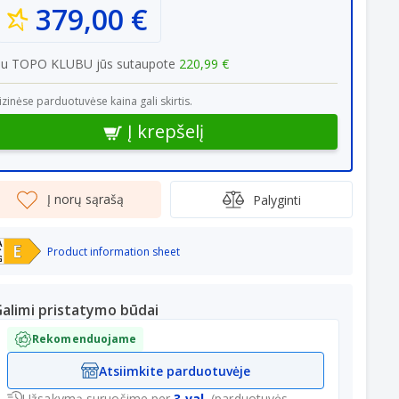
379,00 €
Su TOPO KLUBU jūs sutaupote
220,99 €
izinėse parduotuvėse kaina gali skirtis.
Į krepšelį
Į norų sąrašą
Palyginti
Product information sheet
alimi pristatymo būdai
Rekomenduojame
Atsiimkite parduotuvėje
Užsakymą suruošime per
3 val.
(parduotuvės