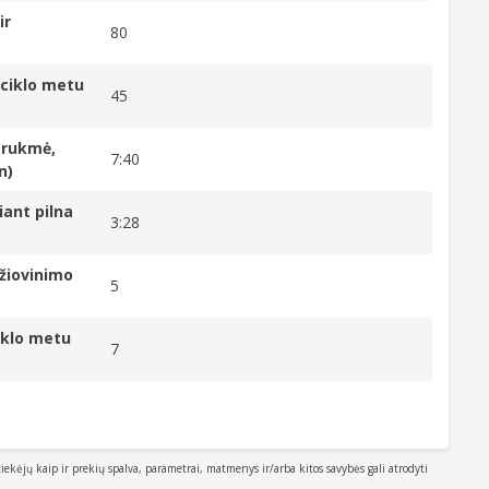
ir
80
ciklo metu
45
 trukmė,
7:40
n)
iant pilna
rikimų, be to, skalbiniuose lieka 30% mažiau raukšlių.
3:28
žiovinimo
5
iklo metu
7
tiekėjų kaip ir prekių spalva, parametrai, matmenys ir/arba kitos savybės gali atrodyti