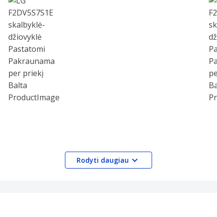
Rodyti daugiau
resnės susibraižymui