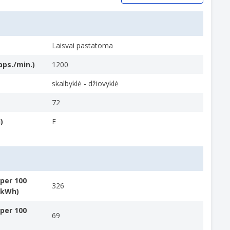
Laisvai pastatoma
aps./min.)
1200
skalbyklė - džiovyklė
72
vimą, kad jūsų skalbiniai būtų apsaugoti.
)
E
per 100
326
 (kWh)
 daugiau vietos jūsų šeimai.
per 100
69