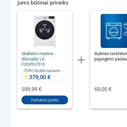
Jums būtinai prireiks
Skalbimo mašina -
Buitinės techniko
džiovyklė LG
pajungimo pasla
F2DV5S7S1E
TOPO KLUBO nariams
379,00 €
599,99 €
69,00 €
Perkama prekė