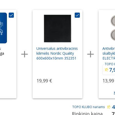
s
Universalus antivibracinis
Antivibr
uga
kilimėlis Nordic Quality
skalby
600x600x10mm 352351
ELECT
E4WHPA
TOPO 
7,
19,99 €
13,99
4
TOPO KLUBO nariams
7
Rinkinio kaina