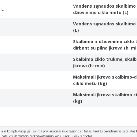
Vandens sąnaudos skalbimo 
augiau laiko ir jį galėsite maloniai leisti su šeima.
1E
džiovinimo ciklo metu (L)
Vandens sąnaudos skalbimo 
(L)
minutes. Mažiau laiko skalbiniams, daugiau laiko gyvenimui!
Skalbimo ir džiovinimo ciklo
dirbant su pilna įkrova (h; mi
Skalbimo ciklo trukmė, skalb
žiui, naminių erkučių, kurios gali sukelti alergiją arba kvėpavimo sut
įkrova (h: min)
Maksimali įkrova skalbimo-d
ciklo metu (kg)
Maksimali įkrova skalbimo c
(kg)
stiklu, higieniškas ir patvarus kėliklis iš nerūdijančiojo plieno.
ija ir komplektacija gali skirtis priklausomai nuo regiono ar šalies. Prekės pavadinimas pateiktas 
a.
al pateiktą gamintojo barkodą/gaminio kodą. Prekių kiekis ribotas.