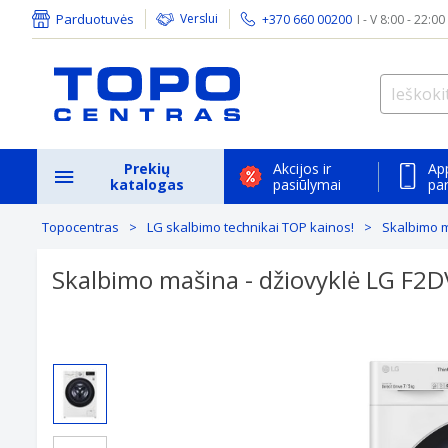
Parduotuvės
Verslui
+370 660 00200
I - V 8:00 - 22:00
Prekių
Akcijos ir
Ap
katalogas
pasiūlymai
pa
Topocentras
LG skalbimo technikai TOP kainos!
Skalbimo m
Skalbimo mašina - džiovyklė LG F2