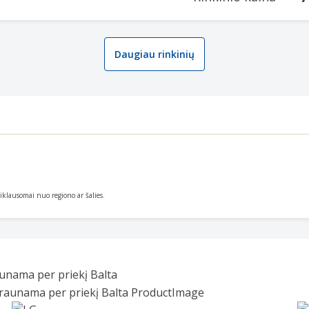
Daugiau rinkinių
priklausomai nuo regiono ar šalies.
unama per priekį Balta