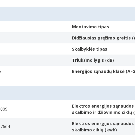
Montavimo tipas
Didžiausias gręžimo greitis (
Skalbyklės tipas
Triukšmo lygis (dB)
pagrįstų duomenų, todėl ji užtikrina puikų skalbimo judesių optimiza
5
Energijos sąnaudų klasė (A-G
 minkštumą, tada pagal tai automatiškai optimizuoja judėjimą.
Elektros energijos sąnaudos 
0009
skalbimo ir džiovinimo ciklų
maujanti prietaisų technologija. Efektyviai išnaudokite vietą namuose –
Elektros energijos sąnaudos 
07664
skalbimo ciklų (kwh)