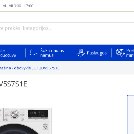
|
VI - VII 9:00 - 17:00
ple
Šok į naujus
Prek
Paslaugos
rduotuvė
namus!
min
ašina - džiovyklė LG F2DV5S7S1E
DV5S7S1E