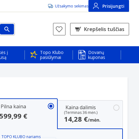
Prisijungti
Užsakymo sekimas
Krepšelis tuščias
ės į
Topo Klubo
Dovanų
usą
pasiūlymai
kuponas
Pilna kaina
Kaina dalimis
(Terminas 36 mėn.)
599,99 €
14,28 €
/mėn.
TOPO KLUBO
nariams